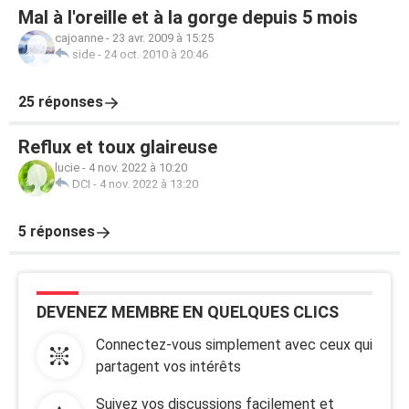
Mal à l'oreille et à la gorge depuis 5 mois
cajoanne
-
23 avr. 2009 à 15:25
side
-
24 oct. 2010 à 20:46
25 réponses
Reflux et toux glaireuse
lucie
-
4 nov. 2022 à 10:20
DCI
-
4 nov. 2022 à 13:20
5 réponses
DEVENEZ MEMBRE EN QUELQUES CLICS
Connectez-vous simplement avec ceux qui
partagent vos intérêts
Suivez vos discussions facilement et