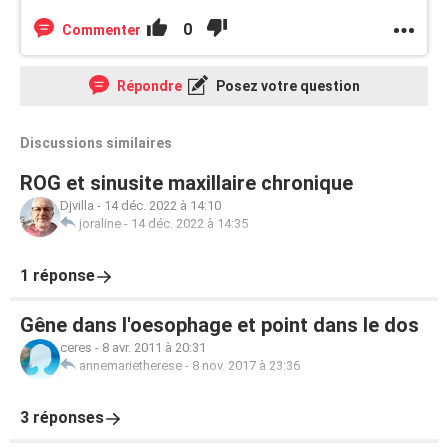
0
Commenter
Répondre
Posez votre question
Discussions similaires
ROG et sinusite maxillaire chronique
Djvilla
-
14 déc. 2022 à 14:10
joraline
-
14 déc. 2022 à 14:35
1 réponse
Gêne dans l'oesophage et point dans le dos
ceres
-
8 avr. 2011 à 20:31
annemarietherese
-
8 nov. 2017 à 23:36
3 réponses