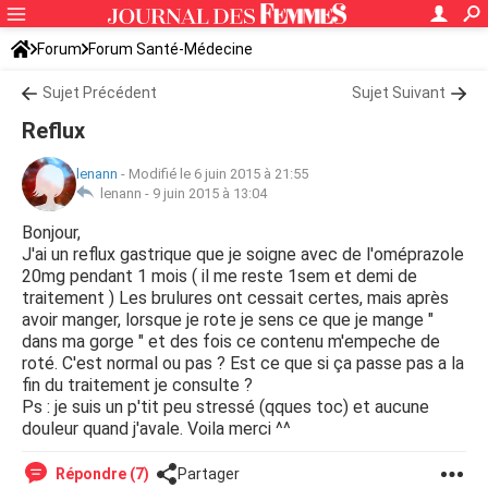
Forum
Forum Santé-Médecine
Symptômes et maladies courantes
Sujet Précédent
Sujet Suivant
Reflux
lenann
-
Modifié le 6 juin 2015 à 21:55
lenann -
9 juin 2015 à 13:04
Bonjour,
J'ai un reflux gastrique que je soigne avec de l'oméprazole
20mg pendant 1 mois ( il me reste 1sem et demi de
traitement ) Les brulures ont cessait certes, mais après
avoir manger, lorsque je rote je sens ce que je mange "
dans ma gorge " et des fois ce contenu m'empeche de
roté. C'est normal ou pas ? Est ce que si ça passe pas a la
fin du traitement je consulte ?
Ps : je suis un p'tit peu stressé (qques toc) et aucune
douleur quand j'avale. Voila merci ^^
Répondre (7)
Partager