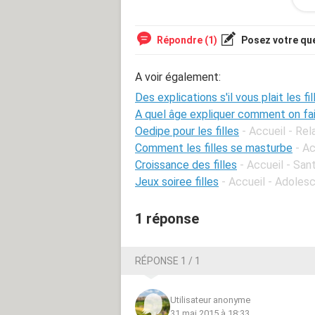
dois avoir mes règles après demain. 
habituellement je suis extrêmement 
le moment ou j'ai mes règles. Jamais
Répondre (1)
Posez votre qu
avant ou moins ..
Voilou j'espère que quelqu'un m'aider
A voir également:
Des explications s'il vous plait les fil
A quel âge expliquer comment on fa
Oedipe pour les filles
- Accueil - Rel
Comment les filles se masturbe
- Ac
Croissance des filles
- Accueil - San
Jeux soiree filles
- Accueil - Adoles
1 réponse
RÉPONSE 1 / 1
Utilisateur anonyme
31 mai 2015 à 18:33