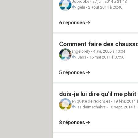
Jobrooke
-
27 juil. 2014 à 21:48
gehi
-
2 août 2014 à 20:40
6 réponses
Comment faire des chausso
angelorely
-
4 avr. 2006 à 10:04
Jass
-
15 mai 2011 à 07:56
5 réponses
dois-je lui dire qu'il me plaît
en quete de reponses
-
19 févr. 2014 
saidaimechahra
-
16 sept. 2014 à 
8 réponses