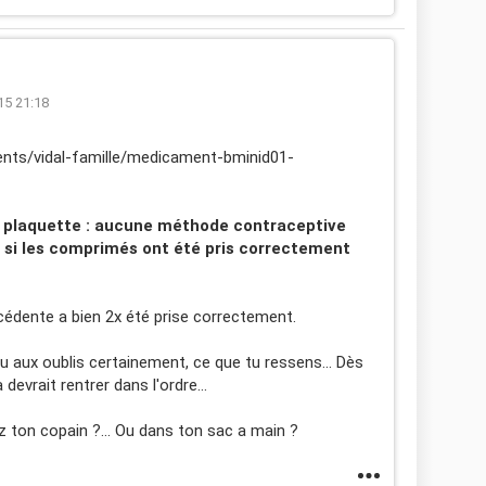
15 21:18
nts/vidal-famille/medicament-bminid01-
a plaquette : aucune méthode contraceptive
 si les comprimés ont été pris correctement
cédente a bien 2x été prise correctement.
u aux oublis certainement, ce que tu ressens... Dès
evrait rentrer dans l'ordre...
z ton copain ?... Ou dans ton sac a main ?