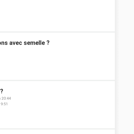
ns avec semelle ?
 ?
à 20:44
19:51