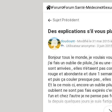
Forum
Forum Santé-Médecine
Sexua
Sujet Précédent
Des explications s'il vous pla
doudount
-
Modifié le 31 mai 2015 à
Utilisateur anonyme -
3 juin 201
Bonjour tous le monde, je voulais vo
j'ai fais un oublie de pilule, j'ai eu
sont arrivées , elles n'étaient pas 
rouge et abondante et dure 1 semaine
et puis ça couler presque pas , elles
Et la ce mois ci, encore un oublie p
oublient ne sont pas fais expirés c
l'un et chez l'autre je ne pense pa
la depuis quelques jours je suis fatig
moment mal a l'ovaire gauche j'ai mal