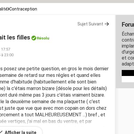
lité
Contraception
Foru
Sujet Suivant
Échan
it les filles
Résolu
contra
impla
 17:57
d'urg
5 à 23:00
et co
adapt
us posez une petite question, en gros le mois dernier
 une semaine de retard sur mes régles et quand elles
comme d'habitude (habituellement elle sont bien
) la c'étais marron bizare (désole pour les détails)
 ont duré même pas 3 jours c'étais vraiment bizare.
ilule la deuxième semaine de ma plaquette ( c'est
'est juste que vue que avec mon copain on dors chez
s forcement a tout MALHEUREUSEMENT ...) bref , et
uée vertiges, j'ai mal en bas du ventre, et par
 au seins.. j'aimerais que quelqu'un m'aide un peu. Je
Afficher la suite