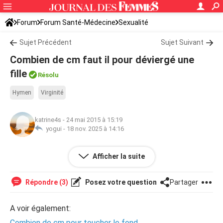
Forum
Forum Santé-Médecine
Sexualité
Sujet Précédent
Sujet Suivant
Combien de cm faut il pour déviergé une
fille
Résolu
Hymen
Virginité
katrine4s
-
24 mai 2015 à 15:19
yogui -
18 nov. 2025 à 14:16
Bonjour,je veu savoir combien faut il de cm pour déviergé
Afficher la suite
une fille
Répondre (3)
Posez votre question
Partager
A voir également:
Combien de cm pour toucher le fond