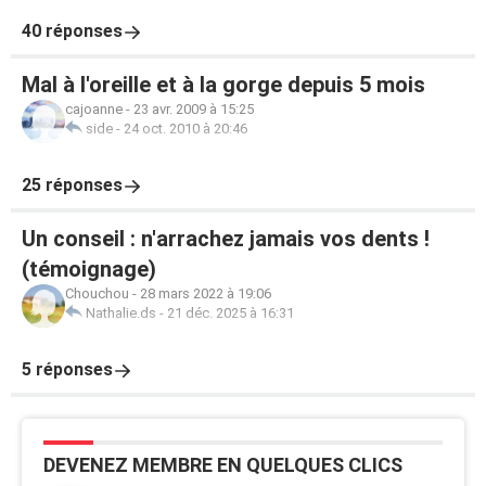
40 réponses
Mal à l'oreille et à la gorge depuis 5 mois
cajoanne
-
23 avr. 2009 à 15:25
side
-
24 oct. 2010 à 20:46
25 réponses
Un conseil : n'arrachez jamais vos dents !
(témoignage)
Chouchou
-
28 mars 2022 à 19:06
Nathalie.ds
-
21 déc. 2025 à 16:31
5 réponses
DEVENEZ MEMBRE EN QUELQUES CLICS