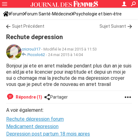
Forum
Forum Santé-Médecine
Psychologie et bien-être
Sujet Précédent
Sujet Suivant
Rechute depression
cricrou317
-
Modifié le 24 mai 2015 à 11:53
Piccolo62
-
24 mai 2015 à 14:04
Bonjour jai ete en arret maladie pendant plus dun an je suis
en ald.jai ete licencier pour inaptitude et depui un moi je
sui o chomage mai la jrechute de ma depression croyer
vous que je peut etre de nouveau en arret travail
Répondre (1)
Partager
A voir également:
Rechute dépression forum
Medicament depression
Depression post partum 18 mois apres