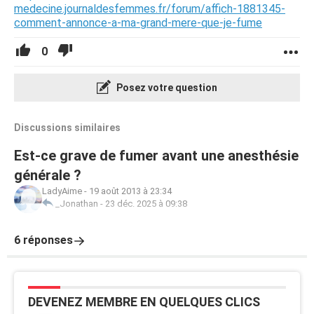
medecine.journaldesfemmes.fr/forum/affich-1881345-
comment-annonce-a-ma-grand-mere-que-je-fume
0
Posez votre question
Discussions similaires
Est-ce grave de fumer avant une anesthésie
générale ?
LadyAime
-
19 août 2013 à 23:34
_Jonathan
-
23 déc. 2025 à 09:38
6 réponses
DEVENEZ MEMBRE EN QUELQUES CLICS