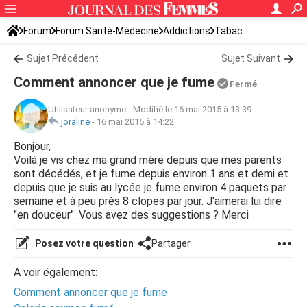
Forum
Forum Santé-Médecine
Addictions
Tabac
Sujet Précédent
Sujet Suivant
Comment annoncer que je fume
Fermé
Utilisateur anonyme
-
Modifié le 16 mai 2015 à 13:39
joraline
-
16 mai 2015 à 14:22
Bonjour,
Voilà je vis chez ma grand mère depuis que mes parents
sont décédés, et je fume depuis environ 1 ans et demi et
depuis que je suis au lycée je fume environ 4 paquets par
semaine et à peu près 8 clopes par jour. J'aimerai lui dire
"en douceur". Vous avez des suggestions ? Merci
Posez votre question
Partager
A voir également:
Comment annoncer que je fume