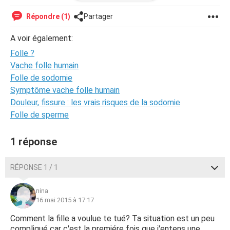
La fille à déjà essayé de me tuer plusieurs fois.
Il n'y a qu'une seule personne au courant de tout ça et je
Répondre (1)
Partager
ne veux surtout pas en parler avec me parents.
A voir également:
Je voudrais savoir si c'est une maladie mentale ou autre,
Folle ?
si elle a un nom.
Merci d'avance de vos réponses!
Vache folle humain
Folle de sodomie
Symptôme vache folle humain
Douleur, fissure : les vrais risques de la sodomie
Folle de sperme
1 réponse
RÉPONSE 1 / 1
nina
16 mai 2015 à 17:17
Comment la fille a voulue te tué? Ta situation est un peu
compliqué car c'est la premiére fois que j'entens une