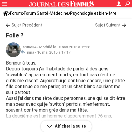
Forum
Forum Santé-Médecine
Psychologie et bien-être
Sujet Précédent
Sujet Suivant
Folle ?
Lapine34
-
Modifié le 16 mai 2015 à 12:56
nina -
16 mai 2015 à 17:17
Bonjour à tous,
Depuis toujours j'ai l'habitude de parler à des gens
"invisibles" apparemment morts, en tout cas c'est ce
qu'ils me disent. Aujourd'hui je continue encore, une petite
fille continue de me parler, et un chat blanc souriant me
suit partout.
Aussi j'ai dans ma tête deux personnes, une qui se dit être
ma soeur avec qui je "switch" parfois, m'enfermant,
souvent contre mon grès dans ma tête.
La deuxième est un homme d'apparemment 76 ans,
orthophoniste (qui m'aide bien souvent.) lui évite de
Afficher la suite
"switch" en dehors de ma chambre.