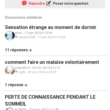
Répondre
Posez votre question
Discussions similaires
Sensation étrange au moment de dormir
yvico
-
17 juin 2016 à 10:36
Andy31200
-
17 juin 2016 à 15:54
11 réponses
comment faire un malaise volontairement
popodu14
-
22 nov. 2014 à 21:51
gehi
-
22 nov. 2014 à 22:35
1 réponse
PERTE DE CONNAISSANCE PENDANT LE
SOMMEIL
ALPAISE
-
25 mars 2017 à 12:40