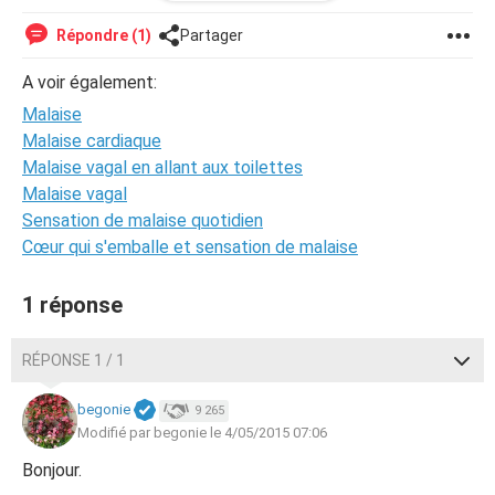
. Je veux juste comprendre se que j'ai et si quelqu'un a eu
la même chose que moi .. Et ma grand mère est décéder 2
Répondre (1)
Partager
mois avant mes crises je ne sais pas s'y il y a un rapport .
Merci
A voir également:
Malaise
Malaise cardiaque
Malaise vagal en allant aux toilettes
Malaise vagal
Sensation de malaise quotidien
Cœur qui s'emballe et sensation de malaise
1 réponse
RÉPONSE 1 / 1
begonie
9 265
Modifié par begonie le 4/05/2015 07:06
Bonjour.