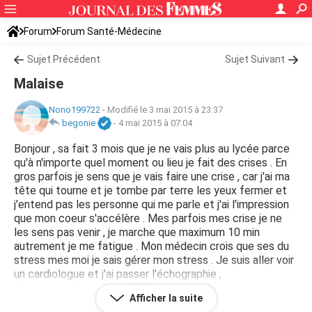
Forum
Forum Santé-Médecine
Symptômes et maladies courantes
Sujet Précédent
Sujet Suivant
Malaise
Nono199722
-
Modifié le 3 mai 2015 à 23:37
begonie
-
4 mai 2015 à 07:04
Bonjour , sa fait 3 mois que je ne vais plus au lycée parce
qu'à n'importe quel moment ou lieu je fait des crises . En
gros parfois je sens que je vais faire une crise , car j'ai ma
tête qui tourne et je tombe par terre les yeux fermer et
j'entend pas les personne qui me parle et j'ai l'impression
que mon coeur s'accélère . Mes parfois mes crise je ne
les sens pas venir , je marche que maximum 10 min
autrement je me fatigue . Mon médecin crois que ses du
stress mes moi je sais gérer mon stress . Je suis aller voir
un cardiologue et j'ai passer l'échographie ,
l'électrocardiogramme , Holter mes tout est normal , et
Afficher la suite
dans quelque jours je vais chez le neurologue et après l'orl