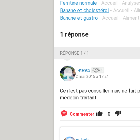
Ferritine normale
- Accueil - Analys
Banane et cholestérol
- Accueil - A
Banane et gastro
- Accueil - Alimen
1 réponse
RÉPONSE 1 / 1
Teten02
5
2 mai 2015 à 17:21
Ce n'est pas conseiller mais ne fai
médecin traitant
0
Commenter
mybob