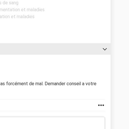
es de sang
limentation et maladies
tation et maladies
t pas forcément de mal. Demander conseil a votre