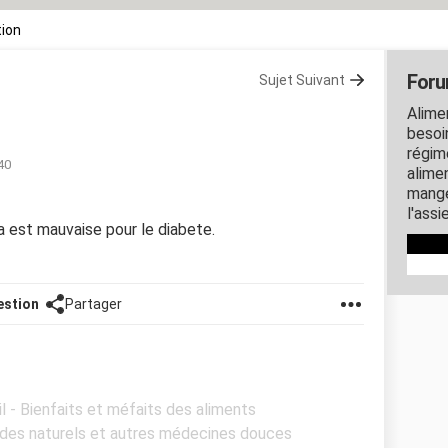
tion
Foru
Sujet Suivant
Alime
besoin
régim
40
alime
mange
l'assi
na est mauvaise pour le diabete.
estion
Partager
l - Bienfaits et méfaits des aliments
èdes naturels et autres médecines douces