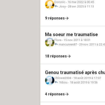
Doronic
-
16 mai 2022 à 00:45
Josy
-
28 avr. 2025 à 11:13
9 réponses
Ma soeur me traumatise
Flore
-
15 nov. 2011 à 18:01
mancunien87
-
29 nov. 2011 à 22:4
18 réponses
Genou traumatisé après ch
Chlowe2004
-
18 août 2019 à 17:07
1tibou
-
18 août 2019 à 19:56
4 réponses