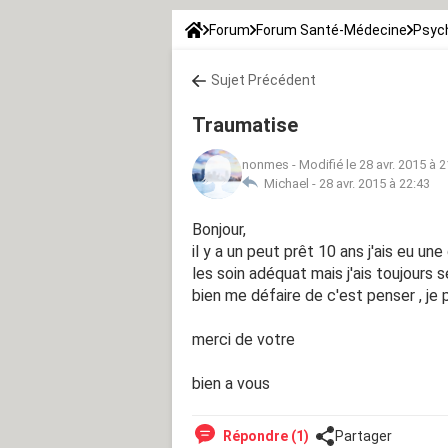
Forum
Forum Santé-Médecine
Psych
Sujet Précédent
Traumatise
nonmes
-
Modifié le 28 avr. 2015 à 2
Michael -
28 avr. 2015 à 22:43
Bonjour,
il y a un peut prêt 10 ans j'ais eu un
les soin adéquat mais j'ais toujours 
bien me défaire de c'est penser , je 
merci de votre
bien a vous
Répondre (1)
Partager