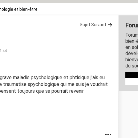
ologie et bien-être
Foru
Sujet Suivant
Forum
bien-ê
en so
1:44
dével
bienve
du so
e grave maladie psychologique et phtisique j'ais eu
se traumatise spychologique qui me suis je voudrait
pensent toujours que sa pourrait revenir