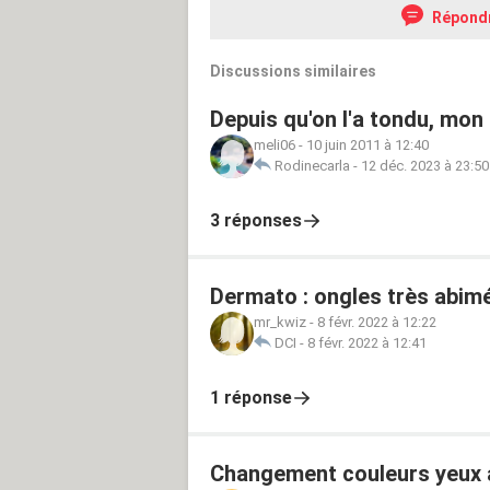
Répond
Discussions similaires
Depuis qu'on l'a tondu, mon 
meli06
-
10 juin 2011 à 12:40
Rodinecarla
-
12 déc. 2023 à 23:50
3 réponses
Dermato : ongles très abim
mr_kwiz
-
8 févr. 2022 à 12:22
DCI
-
8 févr. 2022 à 12:41
1 réponse
Changement couleurs yeux 