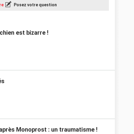
re
Posez votre question
chien est bizarre !
és
après Monoprost : un traumatisme !