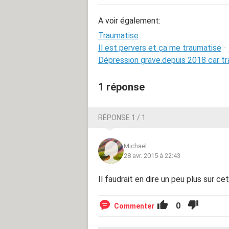
A voir également:
Traumatise
Il est pervers et ça me traumatise
-
Dépression grave.depuis 2018 car t
1 réponse
RÉPONSE 1 / 1
Michael
28 avr. 2015 à 22:43
Il faudrait en dire un peu plus sur ce
0
Commenter