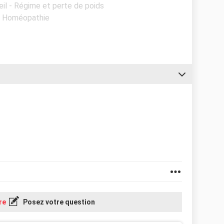
eil - Régime et perte de poids
 - Homéopathie
re
Posez votre question