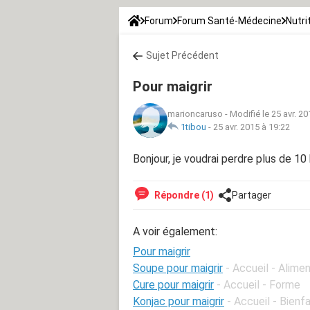
Forum
Forum Santé-Médecine
Nutri
Sujet Précédent
Pour maigrir
marioncaruso
-
Modifié le 25 avr. 20
1tibou
-
25 avr. 2015 à 19:22
Bonjour, je voudrai perdre plus de 10
Répondre (1)
Partager
A voir également:
Pour maigrir
Soupe pour maigrir
- Accueil - Alime
Cure pour maigrir
- Accueil - Forme
Konjac pour maigrir
- Accueil - Bienf