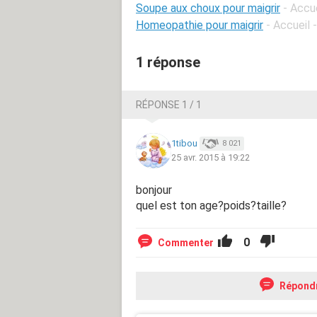
Soupe aux choux pour maigrir
- Accu
Homeopathie pour maigrir
- Accueil
1 réponse
RÉPONSE 1 / 1
1tibou
8 021
25 avr. 2015 à 19:22
bonjour
quel est ton age?poids?taille?
0
Commenter
Répond