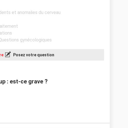
idents et anomalies du cerveau
llaitement
rations
 Questions gynécologiques
re
Posez votre question
up : est-ce grave ?