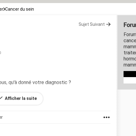
er
Cancer du sein
Foru
Sujet Suivant
Forum
cance
mammo
traite
0
hormo
mamma
ous, qu'à donné votre diagnostic ?
Afficher la suite
er