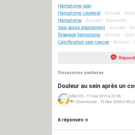
Hématome sein
Hematome cerebral
- Accueil - Acc
Hematome
- Accueil - Blessures
Sein apres allaitement
- Accueil - A
Drainage hématome
- Accueil - Opé
Calcification sein cancer
- Accueil -
Répond
Discussions similaires
Douleur au sein après un co
Mlle123
-
17 mai 2015 à 22:06
Charomoran
-
19 févr. 2020 à 05:22
6 réponses