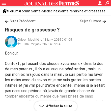
Forum
Forum Santé-Médecine
Santé féminine et grossesse
Tomber enceinte
Sujet Précédent
Sujet Suivant
Risques de grossesse ?
Chloe
-
Modifié le 18 janv. 2025 à 01:05
Lina -
22 janv. 2025 à 09:14
Bonjour,
Context , je fessait des choses avec mon ex dans le dos
de mes parents , il n'y a eu aucune pénétration , mais un
jour mon ex m'a jouis dans la main , je suis partie me laver
les mains avec du savon et je me suis grater les parties
intimes et j'ai vrm peur d'être enceinte , même si je n'était
pas dans une période où j'avais de grande chance de
tomber enceinte ou même que mes prises de sang
n'indique rien d'étrange mais j'ai une angoisse permettant
Afficher la suite
d'être en deni de grossesse, sachant que je ne veux vrm