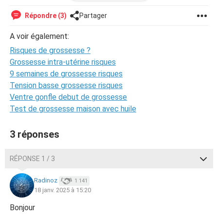
pas avoir d'enfant car j'ai que 15 ans , par pitier aidez moi
j'ai vrm besoin d'aide et si je suis enceinte je doit
Répondre (3)
Partager
accoucher dans le mois et je n'ai vrm pas envie , svp aidez
moi , j'ai besoin d'aide par pitier je suis vrm en panique
A voir également:
Risques de grossesse ?
Grossesse intra-utérine risques
9 semaines de grossesse risques
Tension basse grossesse risques
Ventre gonfle debut de grossesse
Test de grossesse maison avec huile
3 réponses
RÉPONSE 1 / 3
Radinoz
1 141
18 janv. 2025 à 15:20
Bonjour