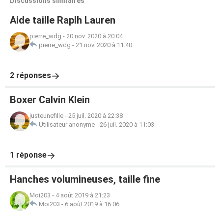
Discussions similaires
Aide taille Raplh Lauren
pierre_wdg
-
20 nov. 2020 à 20:04
pierre_wdg
-
21 nov. 2020 à 11:40
2 réponses
Boxer Calvin Klein
justeunefille
-
25 juil. 2020 à 22:38
Utilisateur anonyme
-
26 juil. 2020 à 11:03
1 réponse
Hanches volumineuses, taille fine
Moi203
-
4 août 2019 à 21:23
Moi203
-
6 août 2019 à 16:06