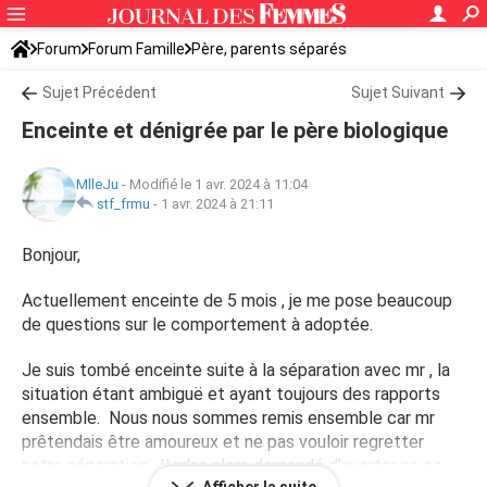
Forum
Forum Famille
Père, parents séparés
Sujet Précédent
Sujet Suivant
Enceinte et dénigrée par le père biologique
MlleJu
-
Modifié le 1 avr. 2024 à 11:04
stf_frmu
-
1 avr. 2024 à 21:11
Bonjour,
Actuellement enceinte de 5 mois , je me pose beaucoup
de questions sur le comportement à adoptée.
Je suis tombé enceinte suite à la séparation avec mr , la
situation étant ambiguë et ayant toujours des rapports
ensemble. Nous nous sommes remis ensemble car mr
prêtendais être amoureux et ne pas vouloir regretter
notre séparation. Il m'as alors demandé d'avorter ne se