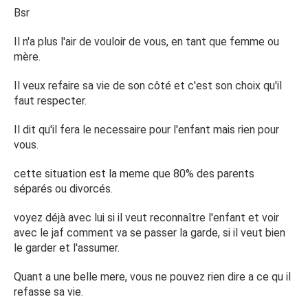
gache ma grossesse .
Bsr
Mr se contenté de m'envoyer des SMS pour prendre des
Il n'a plus l'air de vouloir de vous, en tant que femme ou
nouvelles , en me proposant d'être là pour les
mère.
échographies et que j'aille chez lui avant et après
l'accouchement afin d'être la pr le petit , ce qui paraît
Il veux refaire sa vie de son côté et c'est son choix qu'il
vraiment super vue de l'extérieur.
faut respecter.
Seulement un gros bémol m'empêche de me projetter ,
Il dit qu'il fera le necessaire pour l'enfant mais rien pour
mr refuse de me voir et n'arrête pas de me répéter qu'il
vous.
fais tt ça pr son fils et non pas pr moi.. Que je ne ferais
plus partie de sa vie et que si il souhaite se remettre en
cette situation est la meme que 80% des parents
couple et imposer une belle mère à notre enfant , je
séparés ou divorcés.
n'avais rien à dire . Que nous feront les choses
séparément mais que nous ne seront jamais amis ou
voyez déjà avec lui si il veut reconnaître l'enfant et voir
complice, à chaque tentative de bonne entente mr me
avec le jaf comment va se passer la garde, si il veut bien
rabaisse , me laisse sur le côtés et vie sa meilleure vie
le garder et l'assumer.
avec ses copains , sa famille qui n'ont jamais pris une
Quant a une belle mere, vous ne pouvez rien dire a ce qu il
nouvelles de moi ou de ma grossesse alors que nous nous
refasse sa vie.
entendions bien ..