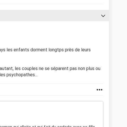
ys les enfants dorment longtps près de leurs
 autant, les couples ne se séparent pas non plus ou
des psychopathes...
man qui allaite et qui fait du cododo avec sa fille