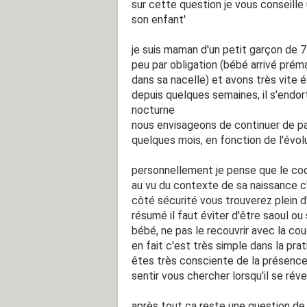
sur cette question je vous conseille u
son enfant'
je suis maman d'un petit garçon de
peu par obligation (bébé arrivé prém
dans sa nacelle) et avons très vite é
depuis quelques semaines, il s'endort 
nocturne
nous envisageons de continuer de pa
quelques mois, en fonction de l'évol
personnellement je pense que le cod
au vu du contexte de sa naissance c'
côté sécurité vous trouverez plein d'
résumé il faut éviter d'être saoul o
bébé, ne pas le recouvrir avec la cou
en fait c'est très simple dans la prat
êtes très consciente de la présence 
sentir vous chercher lorsqu'il se révei
après tout ça reste une question de