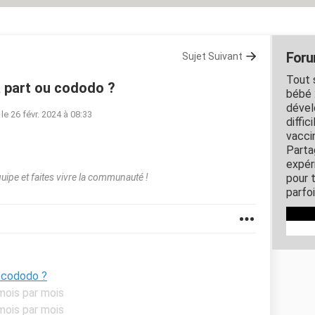
Foru
Sujet Suivant
Tout 
à part ou cododo ?
bébé 
dével
le 26 févr. 2024 à 08:33
diffic
vacci
Parta
expér
pour 
quipe et faites vivre la communauté !
parfo
u cododo ?
mois par mois
mois par mois