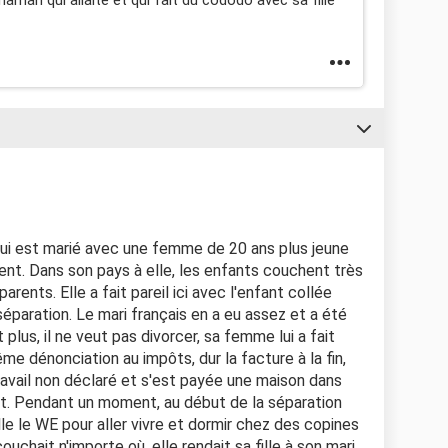
ui est marié avec une femme de 20 ans plus jeune
ment. Dans son pays à elle, les enfants couchent très
rents. Elle a fait pareil ici avec l'enfant collée
 séparation. Le mari français en a eu assez et a été
plus, il ne veut pas divorcer, sa femme lui a fait
e dénonciation au impôts, dur la facture à la fin,
ravail non déclaré et s'est payée une maison dans
t. Pendant un moment, au début de la séparation
elle le WE pour aller vivre et dormir chez des copines
uchait n'importe où, elle rendait sa fille à son mari