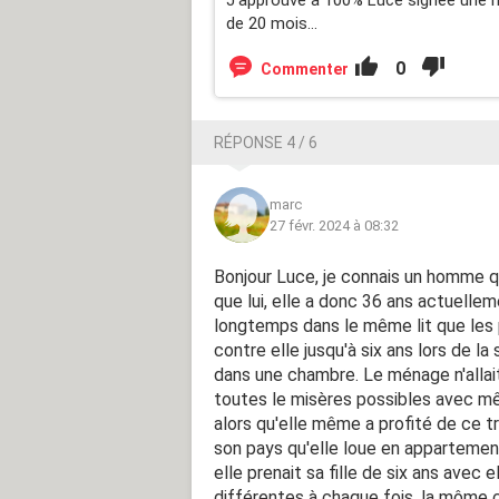
de 20 mois...
0
Commenter
RÉPONSE 4 / 6
marc
27 févr. 2024 à 08:32
Bonjour Luce, je connais un homme q
que lui, elle a donc 36 ans actuelle
longtemps dans le même lit que les pa
contre elle jusqu'à six ans lors de la
dans une chambre. Le ménage n'allait 
toutes le misères possibles avec mêm
alors qu'elle même a profité de ce t
son pays qu'elle loue en appartemen
elle prenait sa fille de six ans avec 
différentes à chaque fois, la môme co