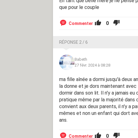
En tant que belle mère je ne pense pa
que pour le couple
0
Commenter
RÉPONSE 2 / 6
Babeth
27 févr. 2024 à 08:28
ma fille aînée a dormi jusqu'à deux 
la donne et je dors maintenant avec 
dormir dans son lit. Il n'y a jamais 
pratique même par la majorité dans c
convient aux deux parents, il n'y a pas
mêmes et non un enfant qui dort ave
ans.
0
Commenter