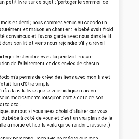
n petit livre sur ce sujet : 'partager le sommeil de
 7 mois et demi ; nous sommes venus au cododo un
aturément et maison en chantier : le bébé avait froid
té convaincus et l'avons gardé avec nous dans le lit.
dans son lit et viens nous rejoindre s'il y a réveil
rtager la chambre avec lui pendant encore
ution de l'allaitement et des envies de chacun
odo m'a permis de créer des liens avec mon fils et
était loin d'être simple
info dans le livre que je vous indique mais en
u sous médicaments lorsqu'on dort à côté de son
ette etc...
ique, surtout si vous avez choisi d'allaiter car vous
du bébé à côté de vous et c'est un vrai plaisir de le
lle à moitié et hop le voilà qui se rendort, rassuré :)
 choix personnel, mon avis ne reflète que mon