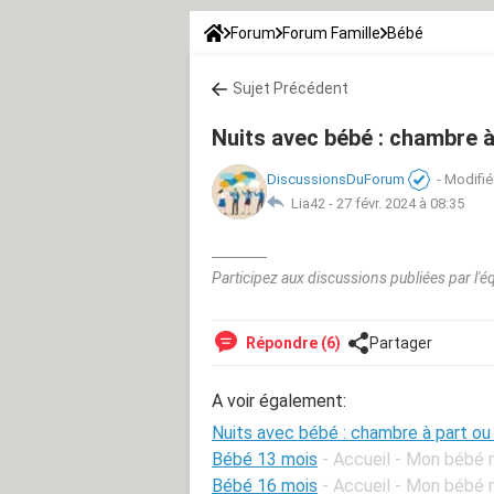
Forum
Forum Famille
Bébé
Sujet Précédent
Nuits avec bébé : chambre 
DiscussionsDuForum
-
Modifié 
Lia42 -
27 févr. 2024 à 08:35
Participez aux discussions publiées par l'é
Répondre (6)
Partager
A voir également:
Nuits avec bébé : chambre à part o
Bébé 13 mois
- Accueil - Mon bébé 
Bébé 16 mois
- Accueil - Mon bébé 