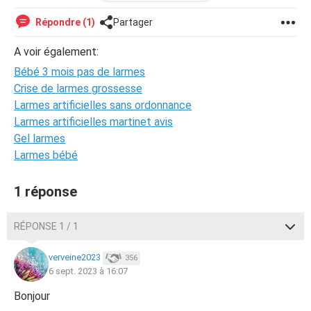
Cela m'inquiète, est ce possible que cela vienne d'un
Répondre (1)
Partager
soucis de gérance d'émotions déjà à son âge?
A voir également:
Bébé 3 mois pas de larmes
Crise de larmes grossesse
Larmes artificielles sans ordonnance
Larmes artificielles martinet avis
Gel larmes
Larmes bébé
1 réponse
RÉPONSE 1 / 1
verveine2023
356
6 sept. 2023 à 16:07
Bonjour