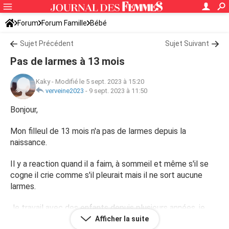
Forum
Forum Famille
Bébé
Sujet Précédent
Sujet Suivant
Pas de larmes à 13 mois
Kaky
-
Modifié le 5 sept. 2023 à 15:20
verveine2023
-
9 sept. 2023 à 11:50
Bonjour,
Mon filleul de 13 mois n'a pas de larmes depuis la
naissance.
Il y a reaction quand il a faim, à sommeil et même s'il se
cogne il crie comme s'il pleurait mais il ne sort aucune
larmes.
Je travail avec des enfants depuis plusieurs années, je
n'avais jamais vue ça.
Afficher la suite