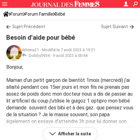
Forum
Forum Famille
Bébé
Sujet Précédent
Sujet Suivant
Besoin d’aide pour bébé
Athena21
-
Modifié le 7 août 2023 à 19:21
Dobby5934 -
9 août 2023 à 00:44
Bonjour,
Maman d’un petit garçon de bientôt 1mois (mercredi) j’ai
allaité pendant ces 15ier jours et mon fils ne prenais pas
assez de poids donc mon docteur nous a dis de passer au
lit artificiel du coup j’utilise le guigoz 1 optipro mon bébé
demande souvent des bibi et à des gaz.. que pensez vous
de la situation ? Je le masse souvent, son papa
également on essaye d’attendre 3h pour lui donner son
bibi mais quand il ne tiens pas on lui donne a 2h d’intervalle
Afficher la suite
par exemple (120ml). Et il n’est pas régulier du tout dans