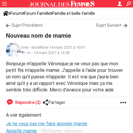
Forum
Forum Famille
Famille et belle-famille
Sujet Précédent
Sujet Suivant
Nouveau nom de mamie
Orev
-
Modifié le 14 mars 2021 à 10:01
m -
14 mars 2021 à 15:58
Bonjour,je m'appelle Véronique je ne veux pas que mon
petit fils m'appelle mamie .J'appelle à l'aide pour trouver
un nom qu'il puisse m'appeler .Il est vrai que j'aurai bien
aimé qu'il y a un rapport avec Véronique mais ça me
semble très difficile .Merci d'avance pour votre aide
Répondre (2)
Partager
A voir également:
Je ne veux pas me faire appeler mamie
Appelle mamie
- Meilleures réponses