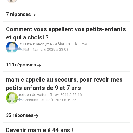
7 réponses
Comment vous appellent vos petits-enfants
et qui a choisi ?
Utilisateur anonyme
-
9 févr. 2011 à 11:59
Nat
-
12 mars 2025 à 23:03
110 réponses
mamie appelle au secours, pour revoir mes
petits enfants de 9 et 7 ans
axxiden de voitur
-
5 nov. 2011 à 22:16
Christian
-
30 août 2021 à 19:26
35 réponses
Devenir mamie à 44 ans !