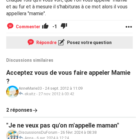
et au fur et à mesure il s'habituras à ce mot alors il vous
appellera "mamie".
-1
Commenter
Répondre
Posez votre question
Discussions similaires
Acceptez vous de vous faire appeler Mamie
?
AnneMarie33
-
24 sept. 2012 à 11:09
ekaitz
-
27 nov. 2012 à 03:42
2 réponses
"Je ne veux pas qu'on m'appelle maman"
DiscussionsDuForum
-
26 févr. 2024 à 08:38
Anna
-
6 avr. 2024 à 12:24