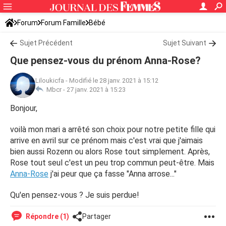
Forum
Forum Famille
Bébé
Sujet Précédent
Sujet Suivant
Que pensez-vous du prénom Anna-Rose?
Liloukicfa
-
Modifié le 28 janv. 2021 à 15:12
Mbcr -
27 janv. 2021 à 15:23
Bonjour,
voilà mon mari a arrêté son choix pour notre petite fille qui
arrive en avril sur ce prénom mais c'est vrai que j'aimais
bien aussi Rozenn ou alors Rose tout simplement. Après,
Rose tout seul c'est un peu trop commun peut-être. Mais
Anna-Rose
j'ai peur que ça fasse "Anna arrose..."
Qu'en pensez-vous ? Je suis perdue!
Répondre (1)
Partager