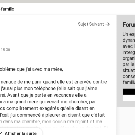
-famille
Foru
Sujet Suivant
Un es
dynam
avec l
 18:06
inter
organ
par l
problème que j'ai avec ma mère,
situa
conse
menace de me punir quand elle est énervée contre
famili
j'aurai plus mon téléphone (elle sait que j'aime
ai. Avant que je parte en vacances elle a
 à ma grand mère qui venait me chercher, par
ucs complètement exagérés qu'elle disant en
'œil, j'ai commencé à pleurer en disant que c'était
ti dans ma chambre, mon cousin m'a rejoint et ma
i et motrer ma chambre en désordre en rigolant. Et
Afficher la suite
 le confisquer. Un jour pendant mes vacances elle