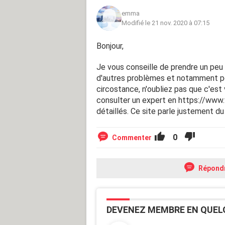
c'était pas la peine et que j'allais me
emma
regardé en mangeant elle m'a battu. 
Modifié le 21 nov. 2020 à 07:15
scène, il suffit que ma mère lui raco
'blancs' et que j'avais des problè
Bonjour,
dire que tout était de ma faute.
Je vous conseille de prendre un peu 
Elle a balancé que comme tout le mon
d'autres problèmes et notamment pou
nous punir.
circostance, n'oubliez pas que c'es
consulter un expert en https://www.v
Et aujourd'hui même, maintenant ell
détaillés. Ce site parle justement d
pour bloquer mon téléphone. Ça m'éne
ne veut plus me parler et m'ignore, 
remarques déplaisantes pour se moqu
0
Commenter
Répond
DEVENEZ MEMBRE EN QUEL