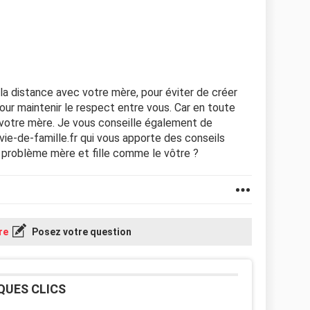
 taire, elle a continué à me crier dessus je l'ai
J'ai appelé ma grand-mère qui avait entendu la
nte n'importe quoi, comme quoi j'avais delires de
mes psychologiques. Et ma grand mère a commencé à
la distance avec votre mère, pour éviter de créer
de la prenait pour une connasse elle allait tous
r maintenir le respect entre vous. Car en toute
t votre mère. Je vous conseille également de
ie-de-famille.fr qui vous apporte des conseils
e me parle de mes mauvaises notes et les utilisent
u problème mère et fille comme le vôtre ?
rve alors que j'essaie de faire de mon mieux.. Elle
mais ne se passe pas faire de me faire des
er car elle sait que ça m'énerve.
re
Posez votre question
QUES CLICS