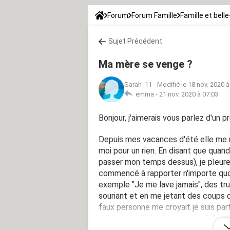
Forum
Forum Famille
Famille et belle
Sujet Précédent
Ma mère se venge ?
Sarah_11
-
Modifié le 18 nov. 2020 à
emma -
21 nov. 2020 à 07:03
Bonjour, j'aimerais vous parlez d'un 
Depuis mes vacances d'été elle me 
moi pour un rien. En disant que quand 
passer mon temps dessus), je pleurer
commencé à rapporter n'importe quoi
exemple "Je me lave jamais", des tr
souriant et en me jetant des coups d
faux personne me croyait je suis par
mère est arrivé pour se moqué de mo
ensuite elle s'est fait un plaisir de