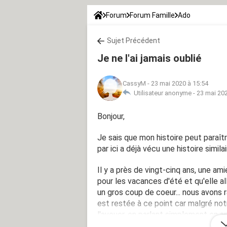
Forum
Forum Famille
Ado
Sujet Précédent
Je ne l'ai jamais oublié
CassyM
-
23 mai 2020 à 15:54
Utilisateur anonyme -
23 mai 202
Bonjour,
Je sais que mon histoire peut paraître
par ici a déjà vécu une histoire similai
Il y a près de vingt-cinq ans, une ami
pour les vacances d'été et qu'elle a
un gros coup de coeur... nous avons
est restée à ce point car malgré not
l'avouer, en parlant simplement en 
gardé de nous donner un coup de pou