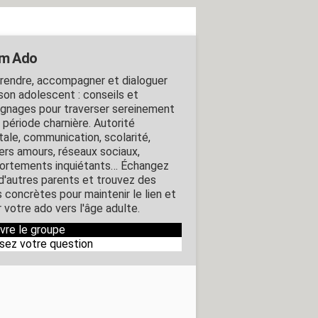
um Ado
endre, accompagner et dialoguer
son adolescent : conseils et
gnages pour traverser sereinement
 période charnière. Autorité
tale, communication, scolarité,
ers amours, réseaux sociaux,
rtements inquiétants… Échangez
d'autres parents et trouvez des
s concrètes pour maintenir le lien et
 votre ado vers l'âge adulte.
ivre le groupe
sez votre question