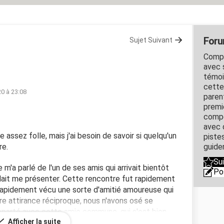
For
Sujet Suivant
Compr
avec 
témoi
cette
0 à 23:08
paren
premi
compo
avec 
 assez folle, mais j'ai besoin de savoir si quelqu'un
piste
re.
guider
Su
e m'a parlé de l'un de ses amis qui arrivait bientôt
Po
llait me présenter. Cette rencontre fut rapidement
 rapidement vécu une sorte d'amitié amoureuse qui
re attirance réciproque, nous n'avons osé se
apparté avec cette amie commune, qui s'est bien
Afficher la suite
ce (elle ne m'a fait part de ses sentiments qu'au