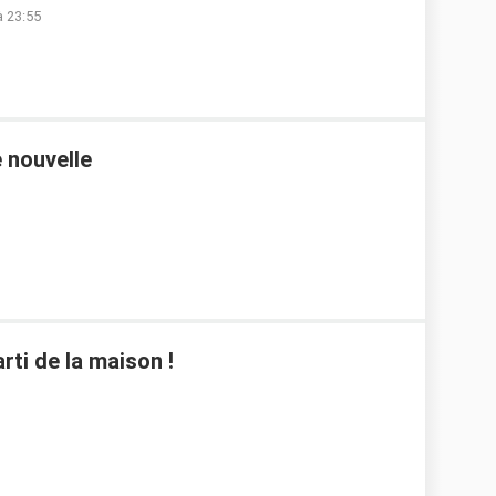
à 23:55
 nouvelle
rti de la maison !