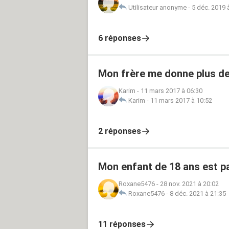
Utilisateur anonyme
-
5 déc. 2019 
6 réponses
Mon frère me donne plus de
Karim
-
11 mars 2017 à 06:30
Karim
-
11 mars 2017 à 10:52
2 réponses
Mon enfant de 18 ans est pa
Roxane5476
-
28 nov. 2021 à 20:02
Roxane5476
-
8 déc. 2021 à 21:35
11 réponses