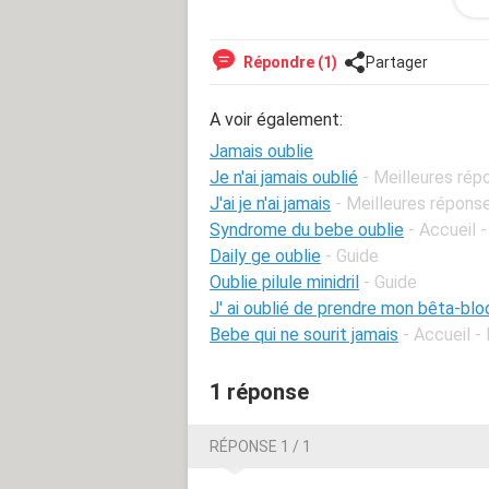
moment où il allait repartir, sans que 
Répondre (1)
Partager
La vie a ensuite fini par nous séparer 
cessé de penser à lui. J'ai longuemen
A voir également:
Et très récemment, cela a fini par ar
Jamais oublie
fixe car aucune adresse mail ou num
Je n'ai jamais oublié
- Meilleures rép
J'ai je n'ai jamais
- Meilleures répons
Comment faire pour renouer par tél
Syndrome du bebe oublie
- Accueil 
Je remercie d'avance toute personne
Daily ge oublie
- Guide
Oublie pilule minidril
- Guide
J' ai oublié de prendre mon bêta-bl
Bebe qui ne sourit jamais
- Accueil 
1 réponse
RÉPONSE 1 / 1