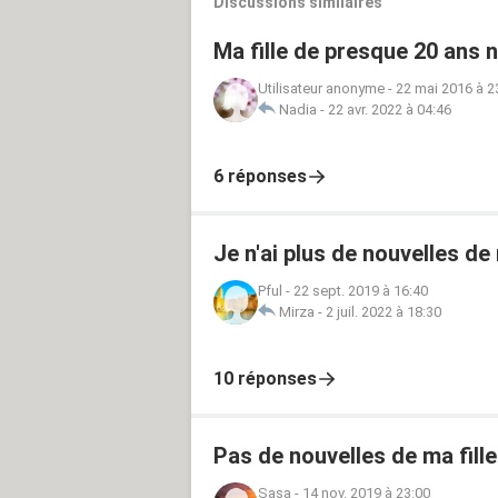
Discussions similaires
Ma fille de presque 20 ans n
Utilisateur anonyme
-
22 mai 2016 à 2
Nadia
-
22 avr. 2022 à 04:46
6 réponses
Je n'ai plus de nouvelles de 
Pful
-
22 sept. 2019 à 16:40
Mirza
-
2 juil. 2022 à 18:30
10 réponses
Pas de nouvelles de ma fille
Sasa
-
14 nov. 2019 à 23:00