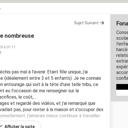
e
Foru
Sujet Suivant
Conse
lle nombreuse
scola
l'enfa
20 à 01:11
harcè
4
relat
extra
expér
his pas mal à l'avenir. Etant fille unique, j'ai
accom
e (idéalement entre 3 et 5 enfants). Je ne connais
confi
ntourage qui soit à la tête d'une telle tribu, ce
ment eu l'occasion de me renseigner sur le
rifices, le coût,...
nages et regardé des vidéos, et j'ai remarqué que
aillait pas, pour rester à la maison et s'occuper des
onnellement, j'aimerais mieux continuer à travailler
rtaine indépendance financière, après il ne me
Afficher la suite