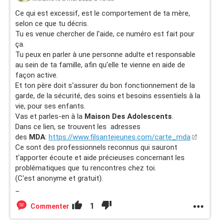
elle a simplement dit qu'on exagérait et qu'on devait s'y
Ce qui est excessif, est le comportement de ta mère,
faire et que c'était sa vie, qu'on ne devait pas s'en mêler.
selon ce que tu décris.
Tu es venue chercher de l'aide, ce numéro est fait pour
2) Lui dire clairement que nous ne sommes pas d'accord
ça.
quand elle nous demande notre avis, ce même avis qu'elle
Tu peux en parler à une personne adulte et responsable
ne se respecte jamais parce qu'elle fait toujours comme
au sein de ta famille, afin qu'elle te vienne en aide de
elle veut au final.
façon active.
Et ton père doit s'assurer du bon fonctionnement de la
3) En parler avec notre père, mais elle se met sur la
garde, de la sécurité, des soins et besoins essentiels à la
defensive quand il essaie de la raisonner.
vie, pour ses enfants.
Vas et parles-en à la
Maison Des Adolescents
.
4) Elle ne nous fait quasiment plus à manger parce qu'"elle
Dans ce lien, se trouvent les adresses
n'a plus le temps" vu qu'elle est amoureuse, et quand nous
des
MDA
:
https://www.filsantejeunes.com/carte_mda
avons essayé de dire quelque chose elle s'énerve en
Ce sont des professionnels reconnus qui sauront
t'apporter écoute et aide précieuses concernant les
disant "vous ne voulez pas mon bonheur vous n'êtes pas
problématiques que tu rencontres chez toi.
contents pour moi".
(C'est anonyme et gratuit).
_
Ce ne sont qu'une partie de tout ce qu'il se passe, ce
n'est qu'un aperçu puisque cela serait trop long de tout
1
Commenter
expliquer, je tiens également à préciser qu'elle ne souffre