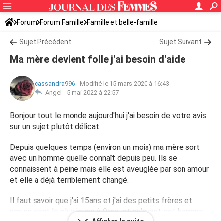
Forum
Forum Famille
Famille et belle-famille
Sujet Précédent
Sujet Suivant
Ma mère devient folle j'ai besoin d'aide
cassandra996
-
Modifié le 15 mars 2020 à 16:43
Angel -
5 mai 2022 à 22:57
Bonjour tout le monde aujourd'hui j'ai besoin de votre avis
sur un sujet plutôt délicat.
Depuis quelques temps (environ un mois) ma mère sort
avec un homme quelle connaît depuis peu. Ils se
connaissent à peine mais elle est aveuglée par son amour
et elle a déjà terriblement changé.
Il faut savoir que j'ai 15ans et j'ai des petits frères et
sœurs dont le plus jeune à 9ans, et qu'avant cet homme,