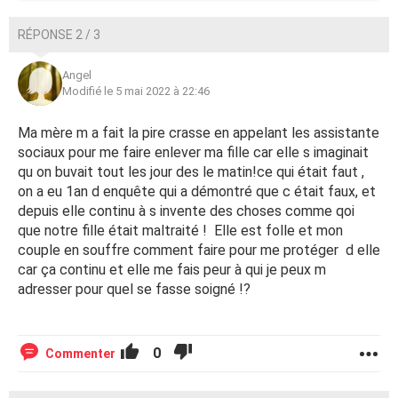
pas du tout du divorce avec mon père, c'est même une
sorte de libération pour elle.
RÉPONSE 2 / 3
J'ai besoin d'aide et de conseils au plus vite parce que la
Angel
situation s'empire de jour en jour, je n'arrive pas à trouver
Modifié le 5 mai 2022 à 22:46
de solution et je ne sais plus quoi faire, merci d'avance
pour l'attention que vous porterez à mon post!
Ma mère m a fait la pire crasse en appelant les assistante
sociaux pour me faire enlever ma fille car elle s imaginait
qu on buvait tout les jour des le matin!ce qui était faut ,
on a eu 1an d enquête qui a démontré que c était faux, et
depuis elle continu à s invente des choses comme qoi
que notre fille était maltraité ! Elle est folle et mon
couple en souffre comment faire pour me protéger d elle
car ça continu et elle me fais peur à qui je peux m
adresser pour quel se fasse soigné !?
0
Commenter