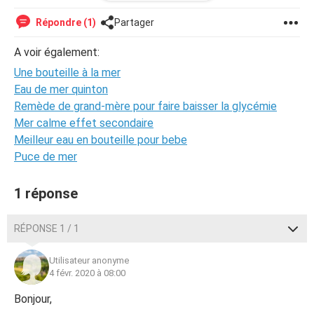
Depuis mes 16 ans je ne l'ai pas revu et là j'en ai 25
Répondre (1)
Partager
Est-ce un crime voulore voir son père au moins une fois
A voir également:
pour lui dire que je regrette de lui avoir dit des les mots
Une bouteille à la mer
qui dépasser la pensée
Eau de mer quinton
mon petit frère eddy lui aussi ve le revoir
Remède de grand-mère pour faire baisser la glycémie
Mer calme effet secondaire
J'ai une petite fille qui s'appelle Zélie et j'aimerais qu'il la
Meilleur eau en bouteille pour bebe
voit
Puce de mer
Je veux simplement qu'il sache aussi qu'il est grand-père
1 réponse
Chaque jour je désespère de le revoir
RÉPONSE 1 / 1
plus les jours passent et plus j'ai peur de ne plus jamais
Utilisateur anonyme
pouvoir le voir
4 févr. 2020 à 08:00
Dès qu'il y a un klaxon une voiture j'espère toujours que ce
Bonjour,
soit mon père