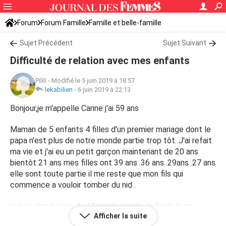
Forum
Forum Famille
Famille et belle-famille
Sujet Précédent
Sujet Suivant
Difficulté de relation avec mes enfants
Pilili
-
Modifié le 5 juin 2019 à 18:57
lekabilien
-
6 juin 2019 à 22:13
Bonjour,je m'appelle Carine j'ai 59 ans
Maman de 5 enfants 4 filles d'un premier mariage dont le
papa n'est plus de notre monde partie trop tôt. J'ai refait
ma vie et j'ai eu un petit garçon maintenant de 20 ans
bientôt 21 ans mes filles ont 39 ans .36 ans .29ans .27 ans
elle sont toute partie il me reste que mon fils qui
commence a vouloir tomber du nid .
je suis grand mère de 12 petits petits-enfants je ne
Afficher la suite
comprend pas j'ai de gros problèmes de communication