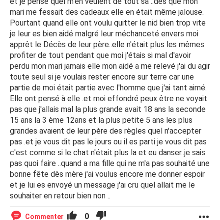
et je pense quel m'en veulent de tout sa ..des que mon
mari me fessait des cadeaux elle en était même jalouse.
Pourtant quand elle ont voulu quitter le nid bien trop vite
je leur es bien aidé malgré leur méchanceté envers moi
apprêt le Décès de leur père..elle n'était plus les mêmes
profiter de tout pendant que moi j'étais si mal d'avoir
perdu mon mari jamais elle mon aidé a me relevé j'ai du agir
toute seul si je voulais rester encore sur terre car une
partie de moi était partie avec l'homme que j'ai tant aimé.
Elle ont pensé à elle .et moi effondré peux être ne voyait
pas que j'allais mal la plus grande avait 18 ans la seconde
15 ans la 3 ème 12ans et la plus petite 5 ans les plus
grandes avaient de leur père des règles quel n'accepter
pas .et je vous dit pas le jours ou il es parti je vous dit pas
c'est comme si le chat n'était plus la et eu danser..je sais
pas quoi faire ..quand a ma fille qui ne m'a pas souhaité une
bonne fête dès mère j'ai voulus encore me donner espoir
et je lui es envoyé un message j'ai cru quel allait me le
souhaiter en retour bien non ..
0
Commenter