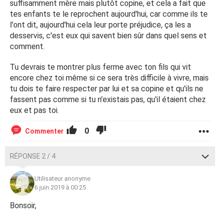
suffisamment mère mais plutôt copine, et cela a fait que
système et veux mon fils prêt d'elle il ne peux plus rien
tes enfants te le reprochent aujourd'hui, car comme ils te
faire. De sa part plus de copains plus de sport. Dort toute
l'ont dit, aujourd'hui cela leur porte préjudice, ça les a
la journée ou joue a la plays. Il es devenu agressif envers
desservis, c'est eux qui savent bien sûr dans quel sens et
moi .quand je lui dit de bouger quil va être papa et me
comment.
répond non je ne suis pas prêt d'aller travailler je doit
supporter sa copine cher moi qui vie chez sais parents
Tu devrais te montrer plus ferme avec ton fils qui vit
actuellement. En attente d'un logement.
encore chez toi même si ce sera très difficile à vivre, mais
tu dois te faire respecter par lui et sa copine et qu'ils ne
Comme mon fils et encore avec moi il emmène sa copine
fassent pas comme si tu n'existais pas, qu'il étaient chez
chez moi je suis obligé car je perdrais mon fils totalement.
eux et pas toi.
Sa copine ne me parle jamais. Ne me dit jamais merci pour
avoir lavé son linge. Et leur préparer leur repas. Jamais une
0
Commenter
participation dans de petites taches ménagères. Rien
reste dans la chambre de mon fils a longueur de journée
RÉPONSE 2 / 4
et je regarde pas a faire leur course. Et je ne demande pas
une participation pourtant elle a des revenus.
Utilisateur anonyme
6 juin 2019 à 00:25
Maintenant je sens que mon fils m'ignore également il va
chez sa copine également et revient quand sais parents a
Bonsoir,
elle n'ont plus d'argent mon fils ne me dit plus bonjour sur