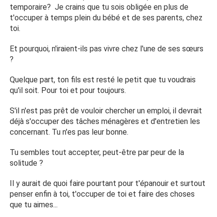
temporaire? Je crains que tu sois obligée en plus de
ne suis pas assez méchante comme eux les jeter comme
t'occuper à temps plein du bébé et de ses parents, chez
eux le font avec moi je n'ai pas le droit a la parole.
toi.
Qui pourrait m'aider ? merci
Et pourquoi, n'iraient-ils pas vivre chez l'une de ses sœurs
?
Quelque part, ton fils est resté le petit que tu voudrais
qu'il soit. Pour toi et pour toujours.
S'il n'est pas prêt de vouloir chercher un emploi, il devrait
déjà s'occuper des tâches ménagères et d'entretien les
concernant. Tu n'es pas leur bonne.
Tu sembles tout accepter, peut-être par peur de la
solitude ?
Il y aurait de quoi faire pourtant pour t'épanouir et surtout
penser enfin à toi, t'occuper de toi et faire des choses
que tu aimes...