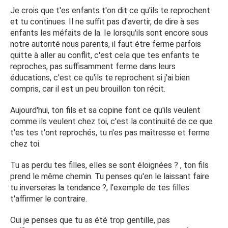
tout je les ai encore beaucoup aider une fois parti de la
Je crois que t'es enfants t'on dit ce qu'ils te reprochent
maison.
et tu continues. Il ne suffit pas d'avertir, de dire à ses
enfants les méfaits de la. Ie lorsqu'ils sont encore sous
Je travaillais et des quel avait besoin de moi pour garder
notre autorité nous parents, il faut étre ferme parfois
mes petits enfants je disais jamais non ..le mon quel non
quitte à aller au conflit, c'est cela que tes enfants te
jamais apprécié de ma part .donc je me suis affirmé une
reproches, pas suffisamment ferme dans leurs
seule fois sur ma petite-fille de 8 ans qui me parlait mal
éducations, c'est ce qu'ils te reprochent si j'ai bien
.ma fille la mal pris et depuis fini je la voie plus elle et sais
compris, car il est un peu brouillon ton récit.
deux enfants et dieu sais ce que j'ai fait pour elle.
Aujourd'hui, ton fils et sa copine font ce qu'ils veulent
Mon fils qui a vue ses soeurette également pas très cool
comme ils veulent chez toi, c'est la continuité de ce que
ma tjr dit maman je ne serais jamais comme elle non non il
t'es tes t'ont reprochés, tu n'es pas maîtresse et ferme
es bien pire je suis divorcée de son père a l'âge de sais 12
chez toi.
ans ont était très fusionnelle lui es moi un truc pas
pensable il me remonté le moral a chaque fois qu'il voyait
Tu as perdu tes filles, elles se sont éloignées ? , ton fils
que je pensais a mes filles qui agissait comme sa avec
prend le même chemin. Tu penses qu'en le laissant faire
moi .lui maintenant il es avec une copine et seras papa
tu inverseras la tendance ?, l'exemple de tes filles
pour juillet il ne veux rien faire il a arrêté l'école ne
t'affirmer le contraire.
cherche pas de travail.
Oui je penses que tu as été trop gentille, pas
Du fait il ce fait influencer part sa copine qui veux vivre du