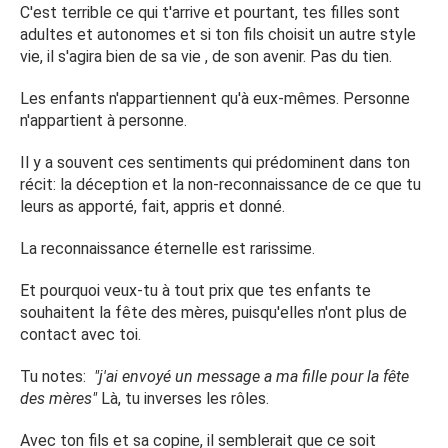
les raiseaux sociaux. Ni me msm. Je sais plus quoi faire de
C'est terrible ce qui t'arrive et pourtant, tes filles sont
leur comportement. Le jours de la fête des mères comme
adultes et autonomes et si ton fils choisit un autre style
ma fille la plus vielle me fesai la tête sur le sujet que
vie, il s'agira bien de sa vie , de son avenir. Pas du tien.
j'avais dit un petit mot a ma petite fille.
Les enfants n'appartiennent qu'à eux-mêmes. Personne
J'ai pas reçu de message ce jour et encore moins de
n'appartient à personne.
visite de la part de mes enfants donc j'ai réagi plus
intelligent et j'ai envoyé un message a ma fille pour la
Il y a souvent ces sentiments qui prédominent dans ton
fête des mères. Réponse néant. Pourtant elle habite à 3
récit: la déception et la non-reconnaissance de ce que tu
kilometres de chez moi possède toute une voiture juste
leurs as apporté, fait, appris et donné.
une de mes filles qui vie a l'étranger.
La reconnaissance éternelle est rarissime.
Elle et la seul qui me la souhaité comment je doit encore
réagir ou apprendre à vivre sans eux c'est très dur d'avoir
Et pourquoi veux-tu à tout prix que tes enfants te
eu 5 enfants et me retrouver comme sa sans eux .tout es
souhaitent la fête des mères, puisqu'elles n'ont plus de
vide cher moi et calme depuis que je les voie plus et mon
contact avec toi.
petit dernier qui me fait très mal en agissant de la sorte
Tu notes:
"j'ai envoyé un message a ma fille pour la fête
.pourtant je lui donne encore son naisaisaire.
des mères"
Là, tu inverses les rôles.
Malgré qui ne me montre pas ce don je voudrais pour lui
Avec ton fils et sa copine, il semblerait que ce soit
qui cherche du travail il ne lui manque de rien peux être je