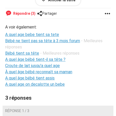
Afficher la suite
est sur moi. Je ne sais pas quoi faire pour qu'il puisse
s'exercer, ça le frustre vraiment.
Répondre (3)
Partager
Et c'est la même chose pour son plat de tête, on nous a
dit de le mettre sur son côté gauche (parce qu'il est
A voir également:
toujours sur son côté droit) et dès qu'on lui met un
A quel age bebe tient sa tete
rouleau dans le dos pour qu'il reste à gauche, il pète un
Bébé ne tient pas sa tête à 3 mois forum
- Meilleures
câble.
réponses
Quels sont vos avis? Dois-je tout de même rester sur ma
Bébé tient sa tête
- Meilleures réponses
position et continuer de lui faire faire ses exercices ou
A quel âge bébé tient-il sa tête ?
dois-je trouver d'autres moyens..?
Croute de lait jusqu'a quel age
À quel âge bébé reconnaît sa maman
A quel âge bébé tient assis
A quel age on decalotte un bebe
3 réponses
RÉPONSE 1 / 3