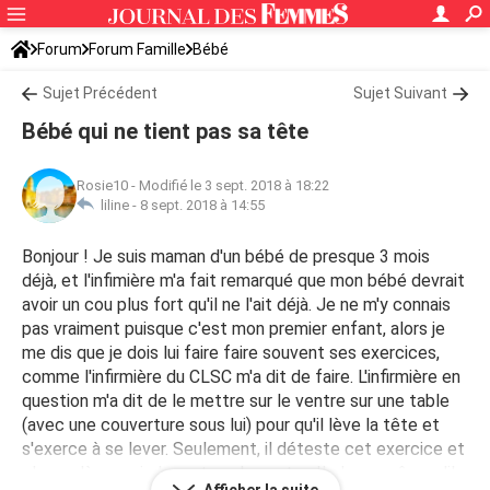
Forum
Forum Famille
Bébé
Sujet Précédent
Sujet Suivant
Bébé qui ne tient pas sa tête
Rosie10
-
Modifié le 3 sept. 2018 à 18:22
liline -
8 sept. 2018 à 14:55
Bonjour ! Je suis maman d'un bébé de presque 3 mois
déjà, et l'infimière m'a fait remarqué que mon bébé devrait
avoir un cou plus fort qu'il ne l'ait déjà. Je ne m'y connais
pas vraiment puisque c'est mon premier enfant, alors je
me dis que je dois lui faire faire souvent ses exercices,
comme l'infirmière du CLSC m'a dit de faire. L'infirmière en
question m'a dit de le mettre sur le ventre sur une table
(avec une couverture sous lui) pour qu'il lève la tête et
s'exerce à se lever. Seulement, il déteste cet exercice et
pleure dès que je le met sur le ventre. Il pleure même s'il