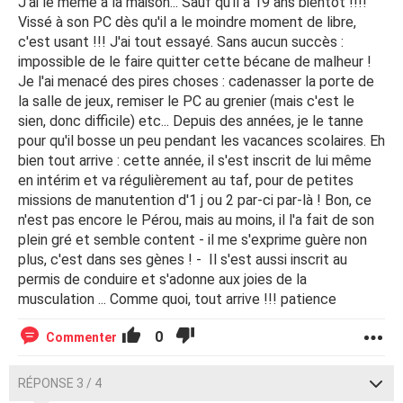
J'ai le même à la maison... Sauf qu'il à 19 ans bientôt !!!!
Vissé à son PC dès qu'il a le moindre moment de libre,
c'est usant !!! J'ai tout essayé. Sans aucun succès :
impossible de le faire quitter cette bécane de malheur !
Je l'ai menacé des pires choses : cadenasser la porte de
la salle de jeux, remiser le PC au grenier (mais c'est le
sien, donc difficile) etc... Depuis des années, je le tanne
pour qu'il bosse un peu pendant les vacances scolaires. Eh
bien tout arrive : cette année, il s'est inscrit de lui même
en intérim et va régulièrement au taf, pour de petites
missions de manutention d'1 j ou 2 par-ci par-là ! Bon, ce
n'est pas encore le Pérou, mais au moins, il l'a fait de son
plein gré et semble content - il me s'exprime guère non
plus, c'est dans ses gènes ! - Il s'est aussi inscrit au
permis de conduire et s'adonne aux joies de la
musculation ... Comme quoi, tout arrive !!! patience
0
Commenter
RÉPONSE 3 / 4