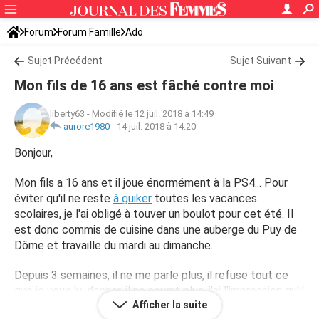
Forum
Forum Famille
Ado
Sujet Précédent
Sujet Suivant
Mon fils de 16 ans est fâché contre moi
liberty63
-
Modifié le 12 juil. 2018 à 14:49
aurore1980
-
14 juil. 2018 à 14:20
Bonjour,
Mon fils a 16 ans et il joue énormément à la PS4... Pour
éviter qu'il ne reste
à guiker
toutes les vacances
scolaires, je l'ai obligé à touver un boulot pour cet été. Il
est donc commis de cuisine dans une auberge du Puy de
Dôme et travaille du mardi au dimanche.
Depuis 3 semaines, il ne me parle plus, il refuse tout ce
que je veux lui donner, il ne sourrit plus, j'ai l'impression qu'il
Afficher la suite
me boude. Je lui ai demandé s'il était en colère après moi,