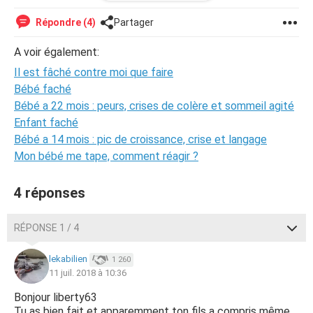
mais il me répond que "NON".
Répondre (4)
Partager
Mais j'ai l'impression qu'il n'est pas bien, et j'en suis très
très malheureuse...Je n'ai plus aucun dialogue avec lui. Je
A voir également:
ne sais pas si je dois l'ignorer ou au contraire insister ???
Il est fâché contre moi que faire
Que faire ?
Bébé faché
Bébé a 22 mois : peurs, crises de colère et sommeil agité
Merci de vos conseils.
Enfant faché
Bébé a 14 mois : pic de croissance, crise et langage
Mon bébé me tape, comment réagir ?
4 réponses
RÉPONSE 1 / 4
lekabilien
1 260
11 juil. 2018 à 10:36
Bonjour liberty63
Tu as bien fait et apparemment ton fils a compris même