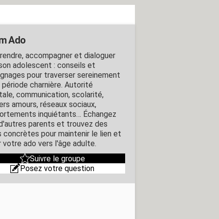
um Ado
endre, accompagner et dialoguer
son adolescent : conseils et
gnages pour traverser sereinement
 période charnière. Autorité
tale, communication, scolarité,
ers amours, réseaux sociaux,
rtements inquiétants… Échangez
d'autres parents et trouvez des
s concrètes pour maintenir le lien et
 votre ado vers l'âge adulte.
Suivre le groupe
Posez votre question