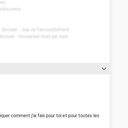
ses
dolescence
- Accueil - Jour de l'accouchement
 Accueil - Grossesse mois par mois
pliquer comment j'ai fais pour toi et pour toutes les