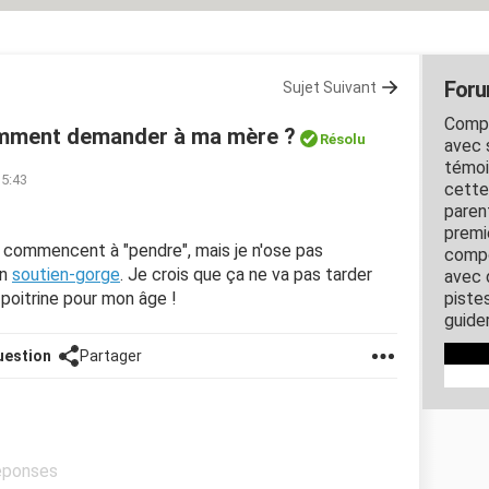
For
Sujet Suivant
Compr
omment demander à ma mère ?
Résolu
avec 
témoi
15:43
cette
paren
premi
 qui commencent à "pendre", mais je n'ose pas
compo
un
soutien-gorge
. Je crois que ça ne va pas tarder
avec 
e poitrine pour mon âge !
piste
guider
uestion
Partager
réponses