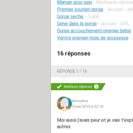
Maman gros sein
- Meilleures répon
Premier soutien gorge
- Accueil - A
Gorge seche
- Guide
Gene dans la gorge
- Accueil - ORL
Durée accouchement premier bébé
Ventre premier mois de grossesse
-
16 réponses
RÉPONSE 1 / 16
Meilleure réponse
Anonyme
5 mai 2019 à 22:16
Moi aussi j'avais peur et je vais t'ex
autres: