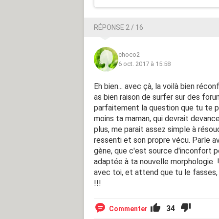
RÉPONSE 2 / 16
choco2
6 oct. 2017 à 15:58
Eh bien... avec çà, la voilà bien récon
as bien raison de surfer sur des fo
parfaitement la question que tu te po
moins ta maman, qui devrait devancer
plus, me parait assez simple à résoudr
ressenti et son propre vécu. Parle av
gène, que c'est source d'inconfort po
adaptée à ta nouvelle morphologie !S
avec toi, et attend que tu le fasses, 
!!!
34
Commenter