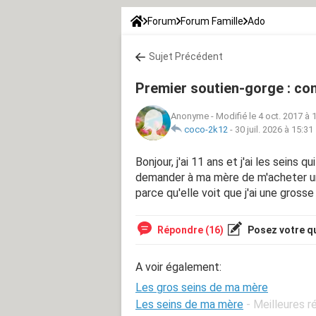
Forum
Forum Famille
Ado
Sujet Précédent
Premier soutien-gorge : c
Anonyme
-
Modifié le 4 oct. 2017 à 
coco-2k12
-
30 juil. 2026 à 15:31
Bonjour, j'ai 11 ans et j'ai les seins
demander à ma mère de m'acheter 
parce qu'elle voit que j'ai une gross
Répondre (16)
Posez votre q
A voir également:
Les gros seins de ma mère
Les seins de ma mère
- Meilleures 