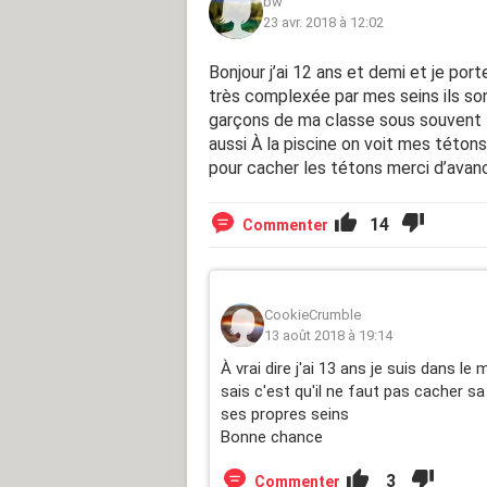
bw
23 avr. 2018 à 12:02
Bonjour j’ai 12 ans et demi et je por
très complexée par mes seins ils son
garçons de ma classe sous souvent là
aussi À la piscine on voit mes tétons
pour cacher les tétons merci d’ava
14
Commenter
CookieCrumble
13 août 2018 à 19:14
À vrai dire j'ai 13 ans je suis dans l
sais c'est qu'il ne faut pas cacher sa 
ses propres seins
Bonne chance
3
Commenter