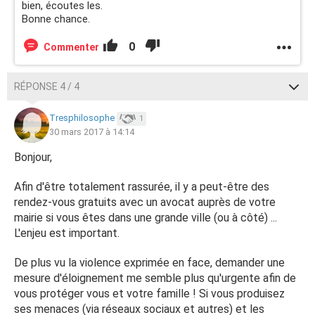
car mes parents me disent de pas m'inquieter, mais je
bien, écoutes les.
m'angoisse trop tellement depuis que je l'ai quitté. Je ne
Bonne chance.
sors pas toute seule de chez moi peur de représailles,
0
Commenter
etc.
Merci pour vos réponses.
RÉPONSE 4 / 4
Posté depuis CCM Live forum pour Android
Tresphilosophe
1
30 mars 2017 à 14:14
Bonjour,
Afin d'être totalement rassurée, il y a peut-être des
rendez-vous gratuits avec un avocat auprès de votre
mairie si vous êtes dans une grande ville (ou à côté) ...
L'enjeu est important.
De plus vu la violence exprimée en face, demander une
mesure d'éloignement me semble plus qu'urgente afin de
vous protéger vous et votre famille ! Si vous produisez
ses menaces (via réseaux sociaux et autres) et les