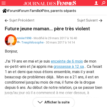
Forum
Forum Famille
Père, parents séparés
Sujet Précédent
Sujet Suivant
Future jeune maman... père très violent
niniiie1998
-
Modifié le 29 mars 2017 à 16:40
Tresphilosophe
-
30 mars 2017 à 14:14
Bonjour,
J'ai 19 ans en mai et je suis
enceinte de 6 mois
de mon
ex-petit-ami et j'ai appris ma
grossesse à 12 sa
... Ca fesait
1 an et demi que nous étions ensemble, mais il y avait
beaucoup de problèmes déjà... Mon ex a 21 ans, il est en
conditionnel jusqu'au mois de mai, il fume de la drogue
depuis 6 ans. Au début de notre relation, ça se passer bien
jusqu'au jour où il a commencé à me crier dessus, à
m'insulter et à me lever la main dessus plusieurs fois par
Afficher la suite
jour. Au début, je disais rien, je pleurais, mais j'en parlais pas