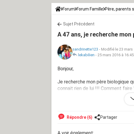
Forum
Forum Famille
Père, parents 
Sujet Précédent
A 47 ans, je recherche mon
sandrinette123
-
Modifié le 23 mars
lekabilien
-
25 mars 2016 à 16:45
Bonjour,
Je recherche mon père biologique qu
connait rien de lui !!! Comment faire 
Merci d'avance
Répondre (6)
Partager
A voir également: