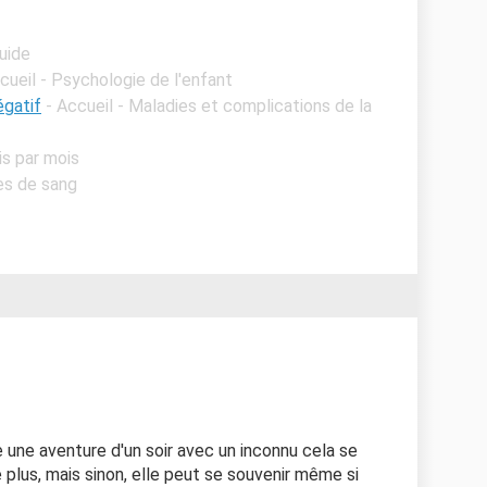
uide
cueil - Psychologie de l'enfant
égatif
- Accueil - Maladies et complications de la
is par mois
ses de sang
e une aventure d'un soir avec un inconnu cela se
 plus, mais sinon, elle peut se souvenir même si