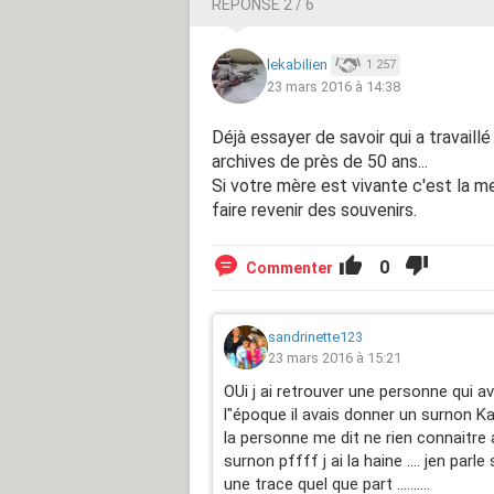
RÉPONSE 2 / 6
lekabilien
1 257
23 mars 2016 à 14:38
Déjà essayer de savoir qui a travaillé
archives de près de 50 ans...
Si votre mère est vivante c'est la mei
faire revenir des souvenirs.
0
Commenter
sandrinette123
23 mars 2016 à 15:21
OUi j ai retrouver une personne qui av
l"époque il avais donner un surnon Kad
la personne me dit ne rien connaitre 
surnon pffff j ai la haine .... jen par
une trace quel que part ..........