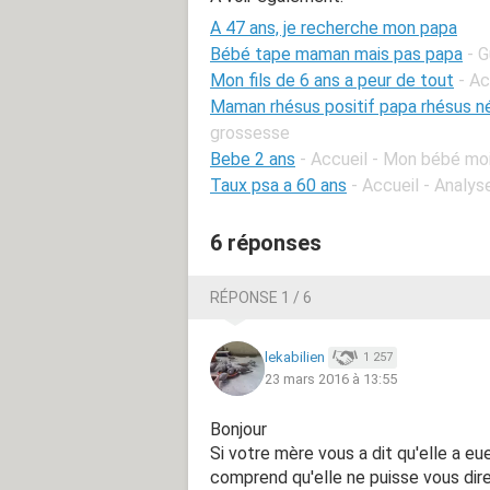
A 47 ans, je recherche mon papa
Bébé tape maman mais pas papa
- G
Mon fils de 6 ans a peur de tout
- Ac
Maman rhésus positif papa rhésus n
grossesse
Bebe 2 ans
- Accueil - Mon bébé mo
Taux psa a 60 ans
- Accueil - Analy
6 réponses
RÉPONSE 1 / 6
lekabilien
1 257
23 mars 2016 à 13:55
Bonjour
Si votre mère vous a dit qu'elle a eu
comprend qu'elle ne puisse vous dire