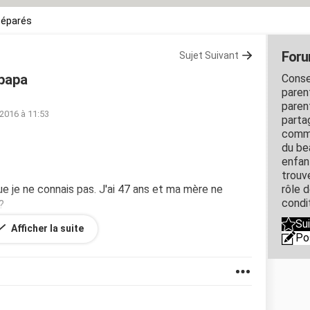
séparés
Foru
Sujet Suivant
 papa
Conse
paren
paren
 2016 à 11:53
parta
commu
du be
enfan
trouv
e je ne connais pas. J'ai 47 ans et ma mère ne
rôle 
condi
?
Su
Afficher la suite
Po