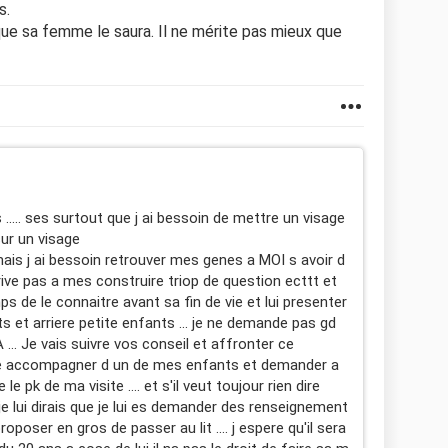
s.
 que sa femme le saura. Il ne mérite pas mieux que
..... ses surtout que j ai bessoin de mettre un visage
r un visage
mais j ai bessoin retrouver mes genes a MOI s avoir d
rrive pas a mes construire triop de question ecttt et
s de le connaitre avant sa fin de vie et lui presenter
 et arriere petite enfants ... je ne demande pas gd
... Je vais suivre vos conseil et affronter ce
re accompagner d un de mes enfants et demander a
e pk de ma visite .... et s'il veut toujour rien dire
e lui dirais que je lui es demander des renseignement
oposer en gros de passer au lit .... j espere qu'il sera