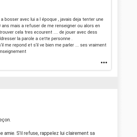
 bosser avec lui a l époque , javais deja tenter une
0 ans mais a refuser de me renseigner ou alors en
trouver cela tres ecourent ..... de jouer avec dess
dresser la parole a cette personne .
s'il me repond et s'il ve bien me parler .... ses vraiment
renseignement
leçon.
e amie. S'il refuse, rappelez lui clairement sa