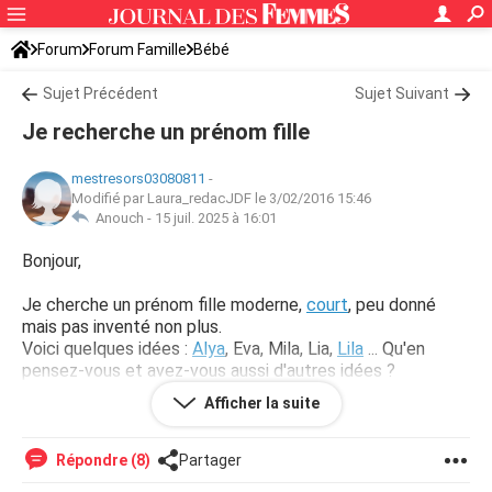
Forum
Forum Famille
Bébé
Sujet Précédent
Sujet Suivant
Je recherche un prénom fille
mestresors03080811
-
Modifié par Laura_redacJDF le 3/02/2016 15:46
Anouch -
15 juil. 2025 à 16:01
Bonjour,
Je cherche un prénom fille moderne,
court
, peu donné
mais pas inventé non plus.
Voici quelques idées :
Alya
, Eva, Mila, Lia,
Lila
... Qu'en
pensez-vous et avez-vous aussi d'autres idées ?
Afficher la suite
Merci d'avance pour vos réponses.
Répondre (8)
Partager