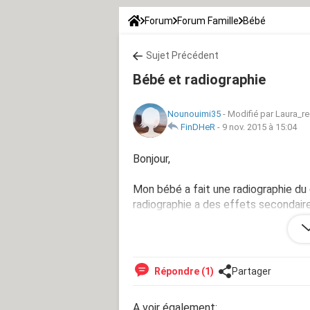
Forum
Forum Famille
Bébé
Sujet Précédent
Bébé et radiographie
Nounouimi35
-
Modifié par Laura_r
FinDHeR
-
9 nov. 2015 à 15:04
Bonjour,
Mon bébé a fait une radiographie du 
radiographie a des effets secondair
Merci.
Répondre (1)
Partager
A voir également: