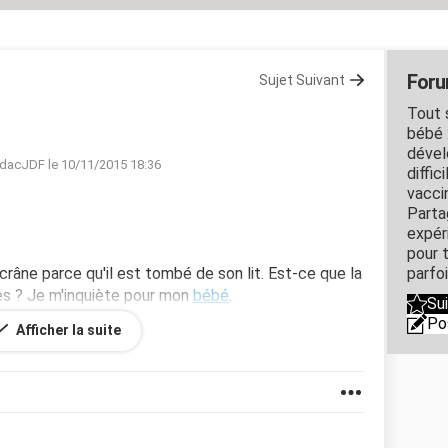
Foru
Sujet Suivant
Tout 
bébé 
dével
edacJDF le 10/11/2015 18:36
diffic
vacci
Parta
expér
pour 
crâne parce qu'il est tombé de son lit. Est-ce que la
parfo
es ? Je m'inquiète pour mon
bébé
.
Su
Po
Afficher la suite