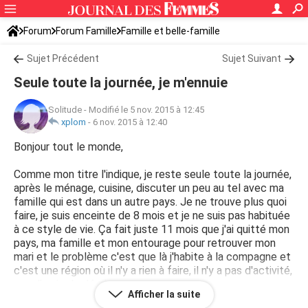
Forum
Forum Famille
Famille et belle-famille
Sujet Précédent
Sujet Suivant
Seule toute la journée, je m'ennuie
Solitude
-
Modifié le 5 nov. 2015 à 12:45
xplom
-
6 nov. 2015 à 12:40
Bonjour tout le monde,
Comme mon titre l'indique, je reste seule toute la journée,
après le ménage, cuisine, discuter un peu au tel avec ma
famille qui est dans un autre pays. Je ne trouve plus quoi
faire, je suis enceinte de 8 mois et je ne suis pas habituée
à ce style de vie. Ça fait juste 11 mois que j'ai quitté mon
pays, ma famille et mon entourage pour retrouver mon
mari et le problème c'est que là j'habite à la compagne et
c'est une région où il n'y a rien à faire, il n'y a pas d'activité,
pas d'ami... Je déprime...
Afficher la suite