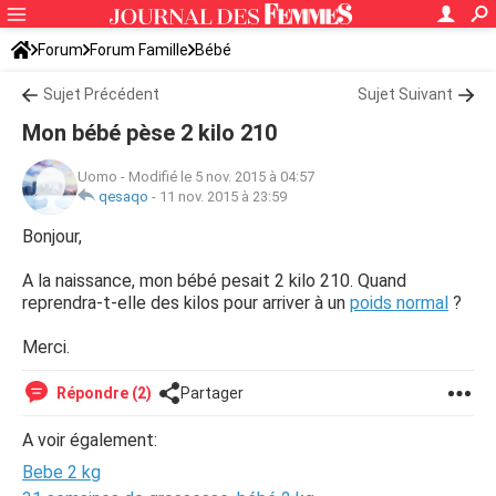
Forum
Forum Famille
Bébé
Sujet Précédent
Sujet Suivant
Mon bébé pèse 2 kilo 210
Uomo
-
Modifié le 5 nov. 2015 à 04:57
qesaqo
-
11 nov. 2015 à 23:59
Bonjour,
A la naissance, mon bébé pesait 2 kilo 210. Quand
reprendra-t-elle des kilos pour arriver à un
poids normal
?
Merci.
Répondre (2)
Partager
A voir également:
Bebe 2 kg