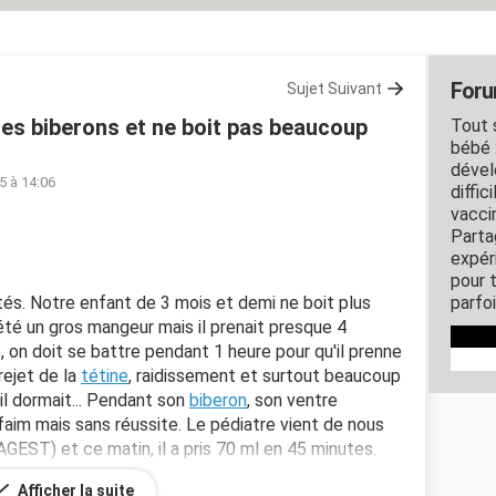
Foru
Sujet Suivant
 ses biberons et ne boit pas beaucoup
Tout 
bébé 
dével
5 à 14:06
diffic
vacci
Parta
expér
pour 
s. Notre enfant de 3 mois et demi ne boit plus
parfo
 été un gros mangeur mais il prenait presque 4
, on doit se battre pendant 1 heure pour qu'il prenne
 rejet de la
tétine
, raidissement et surtout beaucoup
'il dormait... Pendant son
biberon
, son ventre
a faim mais sans réussite. Le pédiatre vient de nous
EST) et ce matin, il a pris 70 ml en 45 minutes.
Afficher la suite