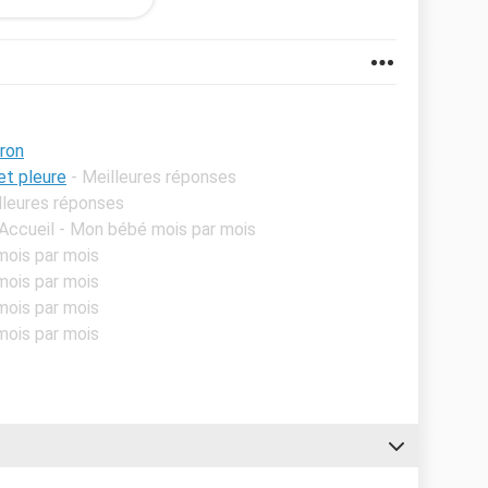
t à 2 doigts de craquer. Il n'y est pour rien notre
e comme situation. Si quelqu'un peut nous apporter
s le vivons mal.
eron
et pleure
- Meilleures réponses
lleures réponses
 Accueil - Mon bébé mois par mois
mois par mois
mois par mois
mois par mois
mois par mois