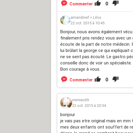
0
Commenter
amandinef
>
Lilou
22 oct. 2015 à 10:45
Bonjour, nous avons également vécu
finalement pris rendez vous avec un 
écoute de la part de notre médecin. I
lui brûlait la george ce qui expliquait 
ne se sent pas écouté. Le gastro pédi
conseille donc de voir un spécialiste.
Bon courage à vous.
0
Commenter
mimiec69
22 oct. 2015 à 20:54
bonjour
je vais pas etre original mais en mm 
mes deux enfants ont souffert de r