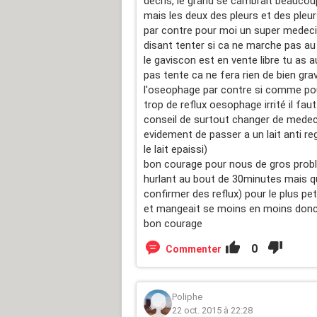
décris, le grand se cambrait beaucoup
mais les deux des pleurs et des pleur
par contre pour moi un super medecin
disant tenter si ca ne marche pas au
le gaviscon est en vente libre tu as 
pas tente ca ne fera rien de bien grav
l'oseophage par contre si comme pou
trop de reflux oesophage irrité il fau
conseil de surtout changer de medeci
evidement de passer a un lait anti re
le lait epaissi)
bon courage pour nous de gros problèm
hurlant au bout de 30minutes mais qu'
confirmer des reflux) pour le plus pe
et mangeait se moins en moins donc 
bon courage
0
Commenter
Poliphe
22 oct. 2015 à 22:28