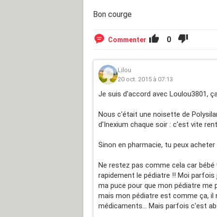
Bon courge
0
Commenter
Lilou
20 oct. 2015 à 07:13
Je suis d'accord avec Loulou3801, ç
Nous c'était une noisette de Polysil
d'Inexium chaque soir : c'est vite rent
Sinon en pharmacie, tu peux acheter Ga
Ne restez pas comme cela car bébé va
rapidement le pédiatre !! Moi parfoi
ma puce pour que mon pédiatre me pren
mais mon pédiatre est comme ça, il 
médicaments... Mais parfois c'est a