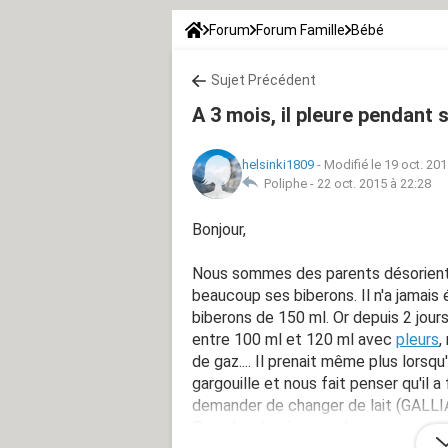
Forum
Forum Famille
Bébé
Sujet Précédent
A 3 mois, il pleure pendant
helsinki1809
-
Modifié le 19 oct. 201
Poliphe -
22 oct. 2015 à 22:28
Bonjour,
Nous sommes des parents désorienté
beaucoup ses biberons. Il n'a jamais
biberons de 150 ml. Or depuis 2 jours
entre 100 ml et 120 ml avec
pleurs
,
de gaz.... Il prenait même plus lorsqu
gargouille et nous fait penser qu'il 
demander de changer de lait (GALLIAG
Pas plus de réussite donc.