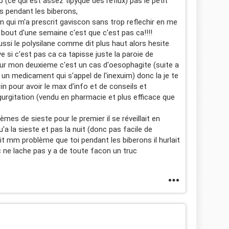
 (ce qui est assez tipyque des reflux) pas le petit
s pendant les biberons,
 qui m'a prescrit gaviscon sans trop reflechir en me
 bout d'une semaine c'est que c'est pas ca!!!!
aussi le polysilane comme dit plus haut alors hesite
e si c'est pas ca ca tapisse juste la paroie de
r mon deuxieme c'est un cas d'oesophagite (suite a
t un medicament qui s'appel de l'inexuim) donc la je te
n pour avoir le max d'info et de conseils et
gurgitation (vendu en pharmacie et plus efficace que
es de sieste pour le premier il se réveillait en
a la sieste et pas la nuit (donc pas facile de
tit mm problème que toi pendant les biberons il hurlait
ne lache pas y a de toute facon un truc