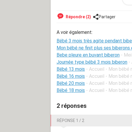
Nous sommes totalement désemparés e
bébé mais c'est très difficile à vivr
conseil et aide, nous prenons car nou
Répondre (2)
Partager
Merci d'avance.
A voir également:
Bébé 3 mois très agite pendant bib
Mon bébé ne finit plus ses biberons 
Bebe pleure en buvant biberon
- Mei
Journée type bébé 3 mois biberon
-
Bébé 13 mois
- Accueil - Mon bébé 
Bébé 16 mois
- Accueil - Mon bébé 
Bébé 20 mois
- Accueil - Mon bébé 
Bébé 18 mois
- Accueil - Mon bébé 
2 réponses
RÉPONSE 1 / 2