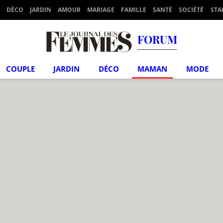
DÉCO
JARDIN
AMOUR
MARIAGE
FAMILLE
SANTÉ
SOCIÉTÉ
STA
FORUM
COUPLE
JARDIN
DÉCO
MAMAN
MODE