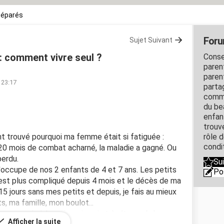
séparés
Foru
Sujet Suivant
: comment vivre seul ?
Conse
paren
paren
 23:17
parta
commu
du be
enfan
trouv
t trouvé pourquoi ma femme était si fatiguée :
rôle 
condi
20 mois de combat acharné, la maladie a gagné. Ou
perdu.
Su
'occupe de nos 2 enfants de 4 et 7 ans. Les petits
Po
c'est plus compliqué depuis 4 mois et le décès de ma
15 jours sans mes petits et depuis, je fais au mieux
, ma famille, mon boulot...
change mais à la maison, je suis très/trop sévère
Afficher la suite