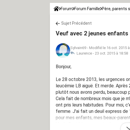
Forum
Forum Famille
Père, parents 
Sujet Précédent
Veuf avec 2 jeunes enfants 
Sylvain69
-
Modifié le 16 oct. 2015 à
Laurence -
23 oct. 2015 à 18:58
Bonjour,
Le 28 octobre 2013, les urgences on
leucémie LB aiguë. Et merde. Après 
plutôt nous avons perdu, beaucoup 
Cela fait de nombreux mois que je m
ont pris leurs habitudes. Pour moi, 
femme. J'ai fait un deuil express de 
pour mes enfants, mes beaux-parents
Vu de l'extérieur, ça va, je donne le 