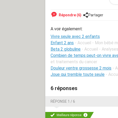
allant jusqu'à hurler sur les petits (j
vie" et je le supporte mal. Pour la 1è
forum car j'ai peur d'abîmer ma relati
Répondre (6)
Partager
Vous qui me lisez, si vous avez vécu
personne qui a vécu cela, je suis pre
A voir également:
Comment se défouler alors que je n'
loin) ? A qui en parler sans faire sou
Vivre seule avec 2 enfants
trouver de bonnes solutions. Si vous 
Enfant 2 ans
- Accueil - Mon bébé m
Beta 2 globuline
- Accueil - Analyse
Merci.
Combien de temps peut-on vivre av
et traitements du cancer
Douleur ventre grossesse 2 mois
- 
Joue qui tremble toute seule
- Accu
6 réponses
RÉPONSE 1 / 6
Meilleure réponse