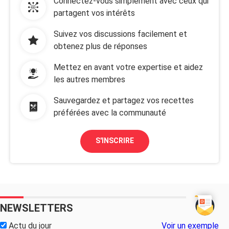
Connectez-vous simplement avec ceux qui
grosse douleur en moi.
partagent vos intérêts
C'est la femme de ma vie, si vous avez une idée ou des
réactions je vous écoute ... aidé moi au plus vite car
Suivez vos discussions facilement et
jaimerais la retrouvé a mes coter merci a tous jattend vos
opinions
obtenez plus de réponses
johnson !
Mettez en avant votre expertise et aidez
les autres membres
Sauvegardez et partagez vos recettes
préférées avec la communauté
S'INSCRIRE
NEWSLETTERS
Actu du jour
Voir un exemple