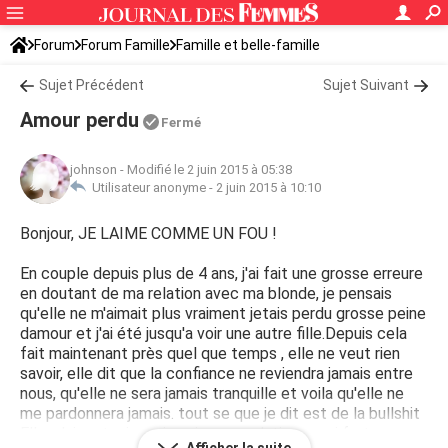
Forum
Forum Famille
Famille et belle-famille
Sujet Précédent
Sujet Suivant
Amour perdu
Fermé
johnson
-
Modifié le 2 juin 2015 à 05:38
Utilisateur anonyme -
2 juin 2015 à 10:10
Bonjour, JE LAIME COMME UN FOU !
En couple depuis plus de 4 ans, j'ai fait une grosse erreure
en doutant de ma relation avec ma blonde, je pensais
qu'elle ne m'aimait plus vraiment jetais perdu grosse peine
damour et j'ai été jusqu'a voir une autre fille.Depuis cela
fait maintenant près quel que temps , elle ne veut rien
savoir, elle dit que la confiance ne reviendra jamais entre
nous, qu'elle ne sera jamais tranquille et voila qu'elle ne
me pardonnera jamais. tout se que je dit est de la bullshit
Elle m'aime toujours je sais , une relation aussi forte ne