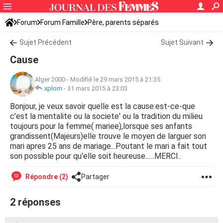
Forum
Forum Famille
Père, parents séparés
Sujet Précédent
Sujet Suivant
Cause
Alger 2000
-
Modifié le 29 mars 2015 à 21:35
xplom
-
31 mars 2015 à 23:03
Bonjour, je veux savoir quelle est la cause:est-ce-que
c'est la mentalite ou la societe' ou la tradition du milieu
toujours pour la femme( mariee),lorsque ses anfants
grandissent(Majeurs)elle trouve le moyen de larguer son
mari apres 25 ans de mariage...Poutant le mari a fait tout
son possible pour qu'elle soit heureuse......MERCI..
Répondre (2)
Partager
2 réponses