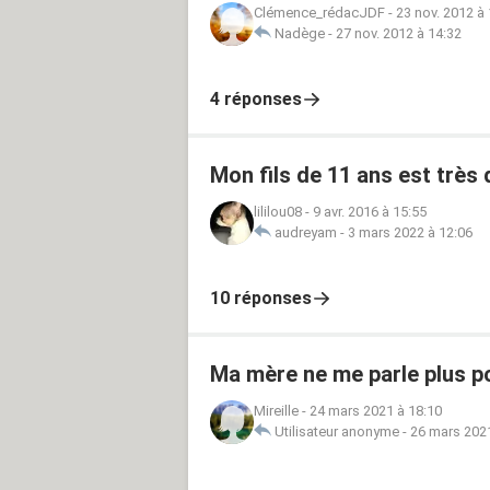
Clémence_rédacJDF
-
23 nov. 2012 à
Nadège
-
27 nov. 2012 à 14:32
4 réponses
Mon fils de 11 ans est très d
lililou08
-
9 avr. 2016 à 15:55
audreyam
-
3 mars 2022 à 12:06
10 réponses
Ma mère ne me parle plus p
Mireille
-
24 mars 2021 à 18:10
Utilisateur anonyme
-
26 mars 2021