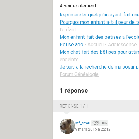
A voir également:
Réprimander quelqu'un ayant fait un
Pourquoi mon enfant a-t-il peur de t
l'enfant
Mon enfant fait des betises a l'ecol
Betise ado
- Accueil - Adolescence
Mon chat fait des bêtises pour atti
enceinte
Je suis a la recherche de ma soeur p
Forum Généalogie
1 réponse
RÉPONSE 1 / 1
stf_frmu
486
9 mars 2015 à 22:12