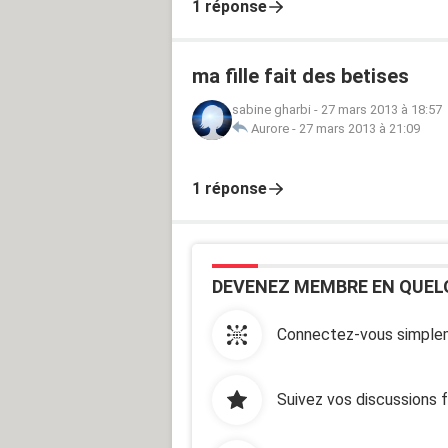
1 réponse
ma fille fait des betises
sabine gharbi
-
27 mars 2013 à 18:57
Aurore
-
27 mars 2013 à 21:09
1 réponse
DEVENEZ MEMBRE EN QUEL
Connectez-vous simplem
Suivez vos discussions 