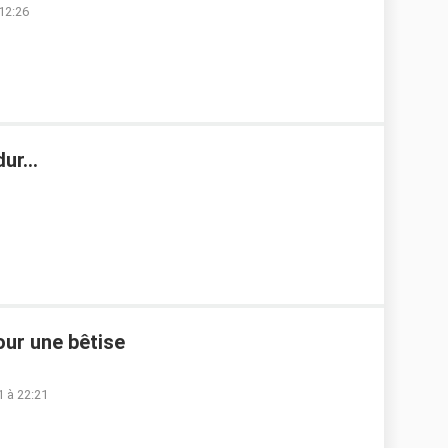
 12:26
ur...
our une bêtise
 à 22:21