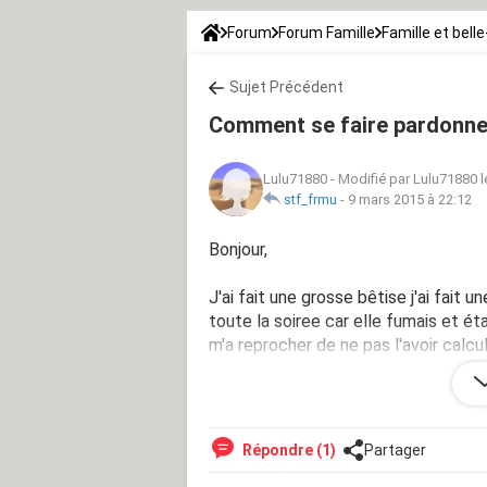
Forum
Forum Famille
Famille et belle
Sujet Précédent
Comment se faire pardonne
Lulu71880
-
Modifié par Lulu71880 l
stf_frmu
-
9 mars 2015 à 22:12
Bonjour,
J'ai fait une grosse bêtise j'ai fait 
toute la soiree car elle fumais et ét
m'a reprocher de ne pas l'avoir calcul
moi quand j'était malade pendant cet
quoi faire je ne veux pas la perdre !
Répondre (1)
Partager