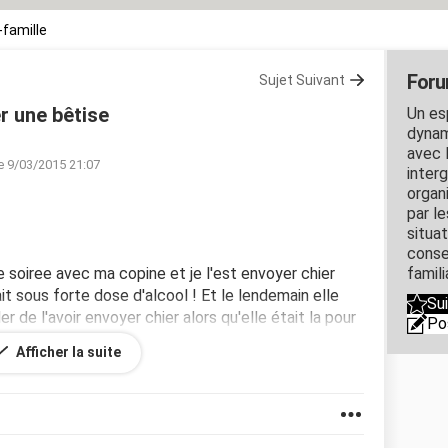
-famille
Foru
Sujet Suivant
r une bêtise
Un es
dynam
avec l
e 9/03/2015 21:07
inter
organ
par l
situa
conse
une soiree avec ma copine et je l'est envoyer chier
famili
ait sous forte dose d'alcool ! Et le lendemain elle
Su
er de l'avoir envoyer chier alors qu'elle était la pour
Po
te soiree je me suis excusée mais je ne sais plus
Afficher la suite