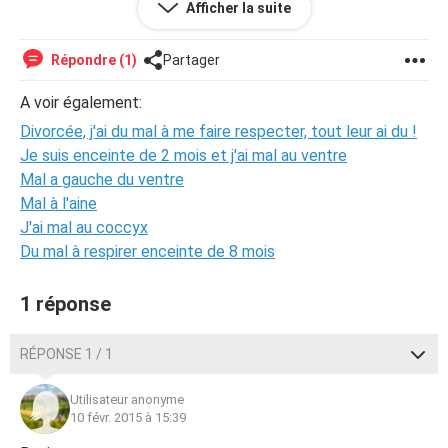
Afficher la suite
mon fils lui a dit que je n'appréciais pas qu'elle ne m'ait pas
souhaité la bonne année ni rappelé. Elle s'est butée et est
fâchée contre moi. J'en suis très malheureuse. Autour de
Répondre (1)
Partager
moi, on me dit de ne pas céder ! Mais je ne vis plus !
Aidez-moi svp !
A voir également:
Divorcée, j'ai du mal à me faire respecter, tout leur ai du !
Je suis enceinte de 2 mois et j'ai mal au ventre
Mal a gauche du ventre
Mal à l'aine
J'ai mal au coccyx
Du mal à respirer enceinte de 8 mois
1 réponse
RÉPONSE 1 / 1
Utilisateur anonyme
10 févr. 2015 à 15:39