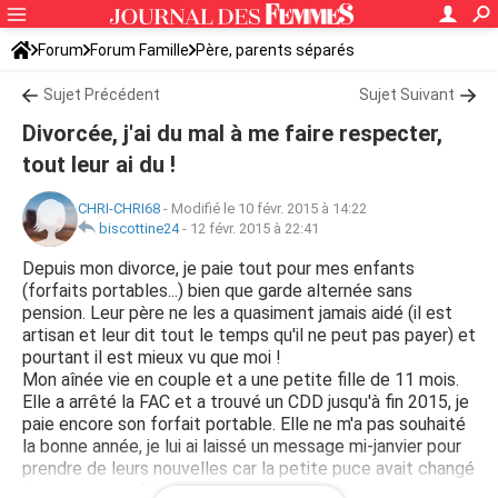
Forum
Forum Famille
Père, parents séparés
Sujet Précédent
Sujet Suivant
Divorcée, j'ai du mal à me faire respecter,
tout leur ai du !
CHRI-CHRI68
-
Modifié le 10 févr. 2015 à 14:22
biscottine24
-
12 févr. 2015 à 22:41
Depuis mon divorce, je paie tout pour mes enfants
(forfaits portables...) bien que garde alternée sans
pension. Leur père ne les a quasiment jamais aidé (il est
artisan et leur dit tout le temps qu'il ne peut pas payer) et
pourtant il est mieux vu que moi !
Mon aînée vie en couple et a une petite fille de 11 mois.
Elle a arrêté la FAC et a trouvé un CDD jusqu'à fin 2015, je
paie encore son forfait portable. Elle ne m'a pas souhaité
la bonne année, je lui ai laissé un message mi-janvier pour
prendre de leurs nouvelles car la petite puce avait changé
de nounou, ma fille ne m'a pas rappelé car entre-temps