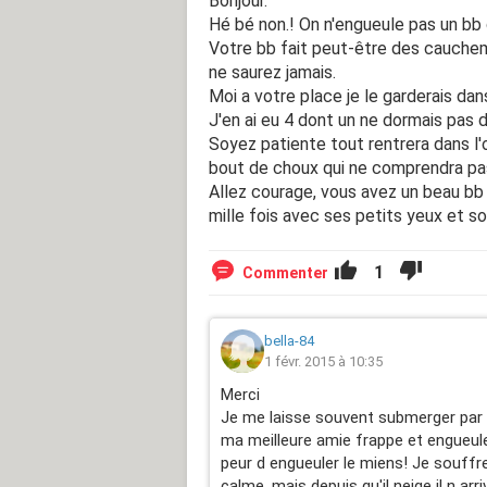
Bonjour.
Hé bé non.! On n'engueule pas un bb
Votre bb fait peut-être des cauchema
ne saurez jamais.
Moi a votre place je le garderais dans
J'en ai eu 4 dont un ne dormais pas d
Soyez patiente tout rentrera dans l'o
bout de choux qui ne comprendra pa
Allez courage, vous avez un beau bb d
mille fois avec ses petits yeux et son 
1
Commenter
bella-84
1 févr. 2015 à 10:35
Merci
Je me laisse souvent submerger par l
ma meilleure amie frappe et engueule
peur d engueuler le miens! Je souffr
calme, mais depuis qu'il neige il n ar