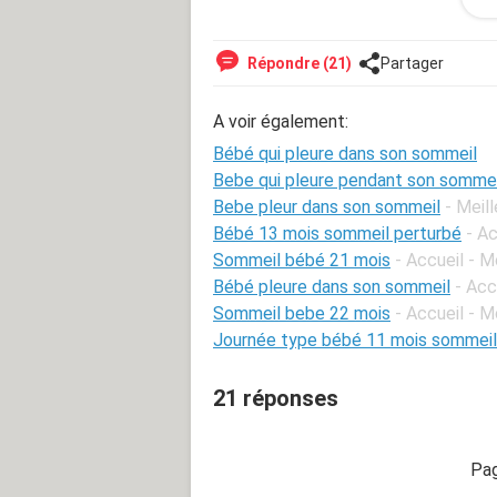
Merci d avance pour vos conseils
--
Répondre (21)
Partager
Posté depuis CCM Live forum pour 
A voir également:
Bébé qui pleure dans son sommeil
Bebe qui pleure pendant son sommei
Bebe pleur dans son sommeil
- Meil
Bébé 13 mois sommeil perturbé
- A
Sommeil bébé 21 mois
- Accueil - 
Bébé pleure dans son sommeil
- Acc
Sommeil bebe 22 mois
- Accueil - 
Journée type bébé 11 mois sommeil
21 réponses