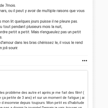
 de 7mois.
rs, ou il peut y avoir de multiple raisons que vous
 mon lit quelques jours puisse il ne pleure pas.
u tout pendant plusieurs mois la nuit,
rdre petit a petit. Mais n'engueulez pas un petit
s.
'amour dans les bras chérissez le, il vous le rend
joli sourir.
es problème des autre et après je me fait des film! (
 ça petite de 3 ans) et sur un moment de fatigue j ai
e d insomnie depuis toujours. Mon petit es d'habitude
rive pas a dormir la journée! Demain je vais trouver un