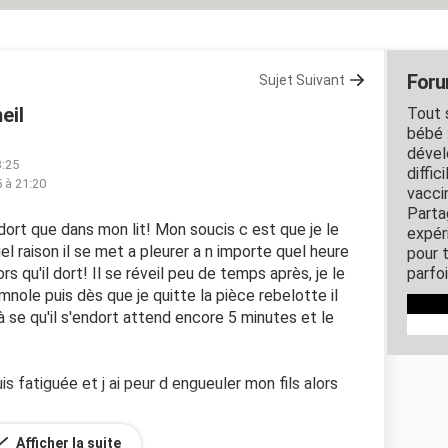
Foru
Sujet Suivant
eil
Tout 
bébé 
dével
3:25
diffic
5 à 21:20
vacci
Parta
ort que dans mon lit! Mon soucis c est que je le
expér
el raison il se met a pleurer a n importe quel heure
pour 
rs qu'il dort! Il se réveil peu de temps après, je le
parfo
omnole puis dès que je quitte la pièce rebelotte il
à se qu'il s'endort attend encore 5 minutes et le
uis fatiguée et j ai peur d engueuler mon fils alors
Afficher la suite