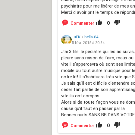
psychiatre pour me libérer de mes a
Merci d avoir prit le temps de répond
0
Commenter
LuFK
>
bella-84
5 févr. 2015 à 20:34
J'ai 3 fils. le pédiatre qui les as suivi
pleure sans raison de faim, maux ou sa
vite il s'appercevra où sont ses limite
mobile ou tout autre musique pour le
notre lit! Il s'habituera très vite que 
Je sais qu'il est difficile d'entendre 
céder fait partie de son apprentissag
vite ils ont compris.
Alors si de toute façon vous ne dor
cause qu'il faut en passer par là..
Bonnes nuits SANS BB DANS VOTRE 
0
Commenter