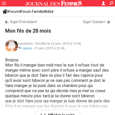
Forum
Forum Famille
Bébé
Sujet Précédent
Sujet Suivant
Mon fils de 28 mois
neolyliana
-
Modifié le 23 janv. 2015 à 12:45
quisui
-
31 janv. 2015 à 22:46
Bonjour,
Mon fils il manger bien midi mes le soir il refuse tout de
manger même avec sont père il refuse a manger sauf des
biberon que je doit faire on plus il fait des caprice pour
qu'il avoir sont biberon je ne sais pas comment je doit le
faire manger je lui punir dans sa chambre pour qui
comprend que ce pas lui qui décide mes je mal ou coeur
quelque minute plus tard je lui donne sont biberon
que je doit faire pour qui manger je suis donne de pate des
frite il ne manger pas les légume il vous le voir même pas
sauf chez sa grande mère il manger tout avec nous ce