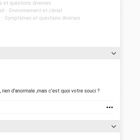
s et questions diverses
eil - Environnement et climat
l - Symptômes et questions diverses
s, rien d'anormale ,mais c'est quoi votre souci ?