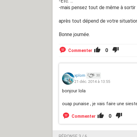
-Etc. ...
-mais pensez tout de même à sortir l
après tout dépend de votre situatio
Bonne journée.
0
Commenter
xplom
30
21 déc. 2014 à 13:55
bonjour lola
ouap punaise , je vais faire une sieste.
0
Commenter
RÉPONSE 3 / 6