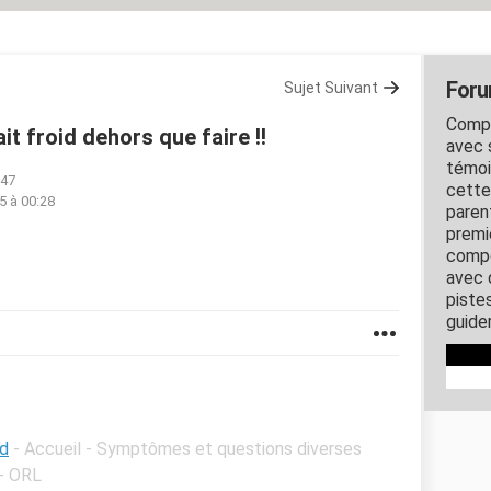
For
Sujet Suivant
Compr
ait froid dehors que faire !!
avec 
témoi
:47
cette
15 à 00:28
paren
premi
compo
avec 
piste
guider
id
- Accueil - Symptômes et questions diverses
 - ORL