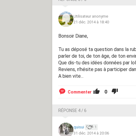
Utilisateur anonyme
21 déc. 2014 à 18:40
Bonsoir Diane,
Tu as déposé ta question dans la ru
parler de toi, de ton âge, de ton env
Que dis-tu des idées données par lo
Reviens, n'hésite pas à participer da
A bien vite...
0
Commenter
RÉPONSE 4 / 6
quisui
1
31 déc. 2014 à 20:06