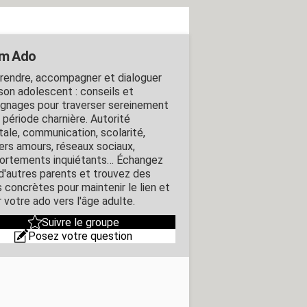
um Ado
endre, accompagner et dialoguer
son adolescent : conseils et
gnages pour traverser sereinement
 période charnière. Autorité
tale, communication, scolarité,
ers amours, réseaux sociaux,
rtements inquiétants… Échangez
d'autres parents et trouvez des
s concrètes pour maintenir le lien et
 votre ado vers l'âge adulte.
Suivre le groupe
Posez votre question