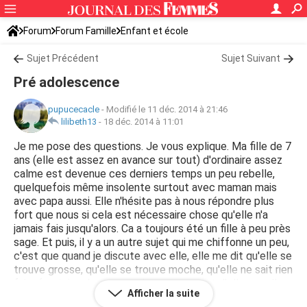
Forum
Forum Famille
Enfant et école
Sujet Précédent
Sujet Suivant
Pré adolescence
pupucecacle
-
Modifié le 11 déc. 2014 à 21:46
lilibeth13
-
18 déc. 2014 à 11:01
Je me pose des questions. Je vous explique. Ma fille de 7
ans (elle est assez en avance sur tout) d'ordinaire assez
calme est devenue ces derniers temps un peu rebelle,
quelquefois même insolente surtout avec maman mais
avec papa aussi. Elle n'hésite pas à nous répondre plus
fort que nous si cela est nécessaire chose qu'elle n'a
jamais fais jusqu'alors. Ca a toujours été un fille à peu près
sage. Et puis, il y a un autre sujet qui me chiffonne un peu,
c'est que quand je discute avec elle, elle me dit qu'elle se
trouve grosse, qu'elle se trouve moche, qu'elle ne sait rien
faire (certains de ses copains se moquent d'elle car elle
Afficher la suite
court moins vite qu'eux).. Je lui dit que tout ca ce n'est