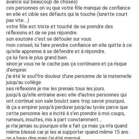
avance sur beaucoup de choses)
ces personnes on vu que votre fille manque de confiance
en elle et cible ses défauts qui la touche (lunette court
pas vite ...)
votre fille est triste et touché de se prendre des
réflexions et de ne pas répondre.
son exutoire c'est se défouler sur vous.
mon conseil, lui faire prendre confiance en elle quitte à ce
qu'elle apprenne à se défendre et à répondre.
ça lui fera le plus grand bien.
sinon je vous ne le cache pas ça continuera et ça risque
d'empirer.
j'ai été le souffre douleur d'une personne de la maternelle
jusqu'au collège.
ses réflexions je me les prenais tous les jours.
jusqu'à qu'elle entraine avec elle d'autres personnes qui
ont continué son sale boulot sans trop savoir pourquoi.
là ça a empirer jusqu'à perdurer jusqu'au lycée parce que
cette personne les a incité à s'en prendre à moi coups,
rumeurs, insultes, mis à part constamment....
je n'ai jamais su pourquoi elle a fait ça mais ça m'a quand
même blessé car je les ai supporter quand même 15 ans .
on a beau dire mais j'ai été marqué.