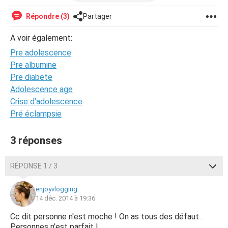
pas vrai. Car c'est une jolie fille. Ce n'est pas parce que
c'est ma fille mais elle a des cheveux longs magnifiques,
Répondre (3)
Partager
elle n'est pas grosse, elle a des lunettes mais ca ne fait
pas d'elle une fille moche. Ca me fait penser à un
A voir également:
comportement d'ado.
Pre adolescence
En sachant tout ca, croyez vous qu'elle fasse sa
préadolescence ?
Pre albumine
Si oui, comment cela se passe chez vous cette période ?
Pre diabete
Merci d'avance de votre réponse.
Adolescence age
Crise d'adolescence
Pré éclampsie
3 réponses
RÉPONSE 1 / 3
enjoyvlogging
14 déc. 2014 à 19:36
Cc dit personne n'est moche ! On as tous des défaut .
Personnes n'est parfait !