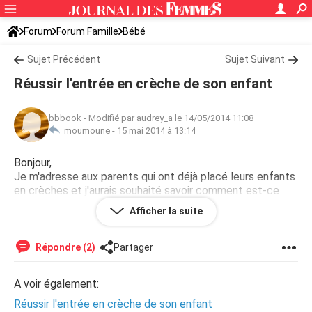
Forum
Forum Famille
Bébé
Sujet Précédent
Sujet Suivant
Réussir l'entrée en crèche de son enfant
bbbook
-
Modifié par audrey_a le 14/05/2014 11:08
moumoune -
15 mai 2014 à 13:14
Bonjour,
Je m'adresse aux parents qui ont déjà placé leurs enfants
en crèches et j'aurais souhaité savoir comment est-ce
qu'on peut faire réussir l'entrée de son enfant en crèche
Afficher la suite
Merci d'avance pour votre retour,
Répondre (2)
Partager
A voir également:
Réussir l'entrée en crèche de son enfant