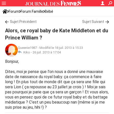
Forum
Forum Famille
Bébé
Sujet Précédent
Sujet Suivant
Alors, ce royal baby de Kate Middleton et du
Prince William ?
Queenie1987
-
Modifié le 18 juil. 2013 à 15:23
Kiko -
26 juil. 2013 à 17:04
Bonjour,
Dites, moi je pense que l'on nous a donné une mauvaise
date de naissance du royal baby. ça commence à faire
long ! En plus tout de monde dit que ça sera une fille qui
sera Lion ( ça repousse au 23 juillet je crois ) ! Moi je sais
pas pourquoi je parie que ça sera un garçon ! Et vous alors,
vous en pensez quoi de ce futur royal baby et du battage
médiatique ? C'est un peu beaucoup nan (même si je me
suis prise au jeu, hihi !) ?