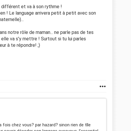
 différent et va à son rythme !
ien ! Le language arrivera petit à petit avec son
ternelle)...
ans notre rôle de maman... ne parle pas de tes
elle va s'y mettre ! Surtout si tu lui parles
ur à te répondre! ;)
la fois chez vous? par hazard? sinon rien de tlle
 savoir décoder son langage avecvous, l'essentiel,