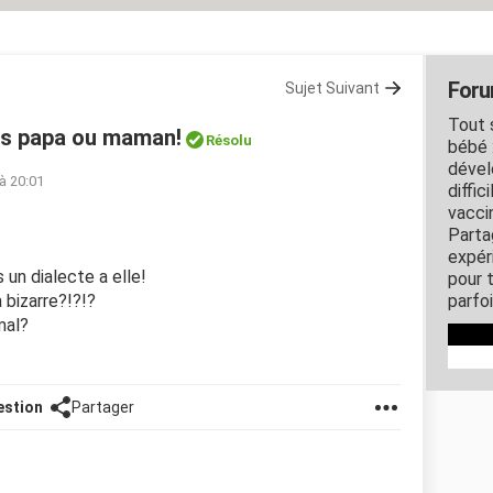
Foru
Sujet Suivant
Tout 
pas papa ou maman!
Résolu
bébé 
dével
 à 20:01
diffic
vacci
Parta
expér
 un dialecte a elle!
pour 
bizarre?!?!?
parfo
mal?
estion
Partager