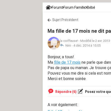
Forum
Forum Famille
Bébé
Sujet Précédent
Ma fille de 17 mois ne dit 
la coiffeuse!
-
Modifié le 2 avr. 2013
Nini -
4 déc. 2014 à 15:05
Bonjour, a tous!
Ma
fille de 17 mois
ne parle que dans
Pas de papa ou maman. Je trouve ça 
Pouvez vous me dire si cela est nor
Merci et bonne soirée
Répondre (6)
Posez votre qu
A voir également: