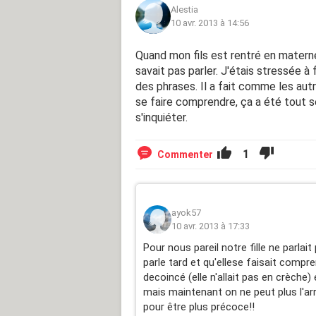
Alestia
10 avr. 2013 à 14:56
Quand mon fils est rentré en maternel
savait pas parler. J'étais stressée à 
des phrases. Il a fait comme les autre
se faire comprendre, ça a été tout s
s'inquiéter.
1
Commenter
ayok57
10 avr. 2013 à 17:33
Pour nous pareil notre fille ne parla
parle tard et qu'ellese faisait compr
decoincé (elle n'allait pas en crèche)
mais maintenant on ne peut plus l'arrê
pour être plus précoce!!