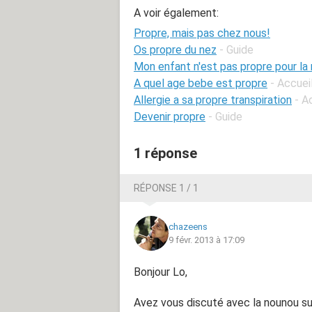
A voir également:
Propre, mais pas chez nous!
Os propre du nez
- Guide
Mon enfant n'est pas propre pour la
A quel age bebe est propre
- Accue
Allergie a sa propre transpiration
- A
Devenir propre
- Guide
1 réponse
RÉPONSE 1 / 1
chazeens
9 févr. 2013 à 17:09
Bonjour Lo,
Avez vous discuté avec la nounou s