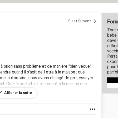
Foru
Sujet Suivant
!
Tout 
bébé 
dével
diffic
vacci
Parta
expér
, à priori sans problème et de manière "bien vécue"
pour 
ndre quand il s'agit de l etre à la maison : que
parfo
me, autoritaire, nous avons changé de pot, essayer
ait. Cela la perturbait tellement à la maison que
couches. Depuis elle est propre chez nounou mais
Afficher la suite