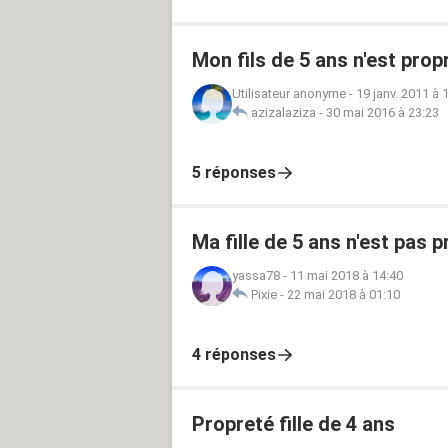
Mon fils de 5 ans n'est propre
Utilisateur anonyme
-
19 janv. 2011 à 
azizalaziza
-
30 mai 2016 à 23:23
5 réponses
Ma fille de 5 ans n'est pas 
yassa78
-
11 mai 2018 à 14:40
Pixie
-
22 mai 2018 à 01:10
4 réponses
Propreté fille de 4 ans