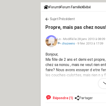
Forum
Forum Famille
Bébé
Sujet Précédent
Propre, mais pas chez nous
Lo
-
Modifié le 28 janv. 2013 à 08:09
chazeens
-
9 févr. 2013 à 17:09
Bonjour,
Ma fille de 2 ans et demi est propre
chez sa nonou , mais ne veut rien ente
faire? Nous avons essayer d etre fer
les couches-culottes, mais rien n y f
nous avons abandonné et remis les 
couches chez nous....
Répondre (1)
Partager