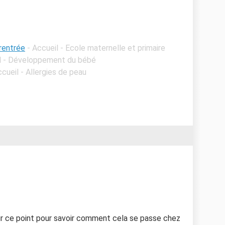
 rentrée
- Accueil - Ecole maternelle et primaire
il - Développement du bébé
ccueil - Allergies de peau
ur ce point pour savoir comment cela se passe chez