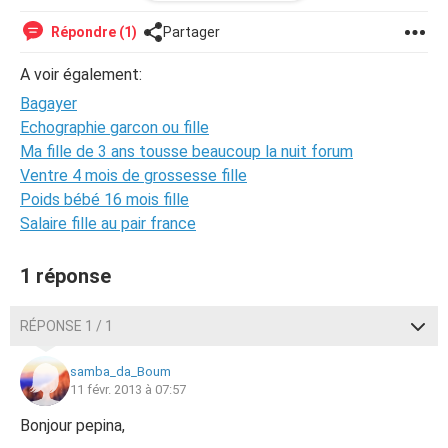
aucun probleme l'amour et l'affection ne manquent pas à
mes enfants .
Répondre (1)
Partager
j'aimerai bien que ce probleme disparaisse.
merci d'avance pour vos conseils.
A voir également:
Bagayer
Echographie garcon ou fille
Ma fille de 3 ans tousse beaucoup la nuit forum
Ventre 4 mois de grossesse fille
Poids bébé 16 mois fille
Salaire fille au pair france
1 réponse
RÉPONSE 1 / 1
samba_da_Boum
11 févr. 2013 à 07:57
Bonjour pepina,