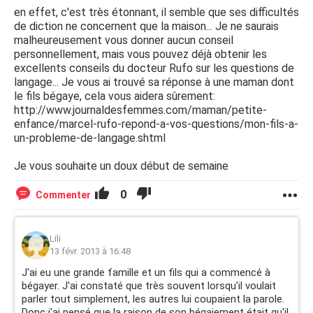
en effet, c'est très étonnant, il semble que ses difficultés
de diction ne concernent que la maison... Je ne saurais
malheureusement vous donner aucun conseil
personnellement, mais vous pouvez déjà obtenir les
excellents conseils du docteur Rufo sur les questions de
langage... Je vous ai trouvé sa réponse à une maman dont
le fils bégaye, cela vous aidera sûrement:
http://www.journaldesfemmes.com/maman/petite-
enfance/marcel-rufo-repond-a-vos-questions/mon-fils-a-
un-probleme-de-langage.shtml
Je vous souhaite un doux début de semaine
0
Commenter
Lili
13 févr. 2013 à 16:48
J'ai eu une grande famille et un fils qui a commencé à
bégayer. J'ai constaté que très souvent lorsqu'il voulait
parler tout simplement, les autres lui coupaient la parole.
Donc j'ai pensé que la raison de son bégaiement était qu'il