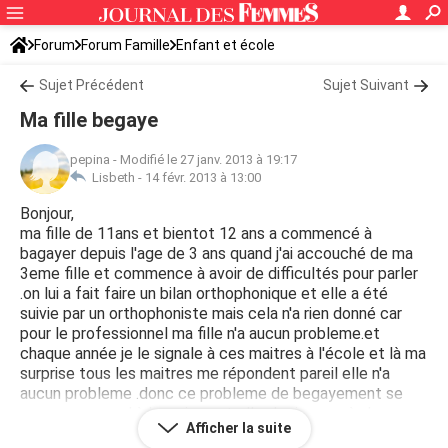
Forum
Forum Famille
Enfant et école
Sujet Précédent
Sujet Suivant
Ma fille begaye
pepina
-
Modifié le 27 janv. 2013 à 19:17
Lisbeth -
14 févr. 2013 à 13:00
Bonjour,
ma fille de 11ans et bientot 12 ans a commencé à
bagayer depuis l'age de 3 ans quand j'ai accouché de ma
3eme fille et commence à avoir de difficultés pour parler
.on lui a fait faire un bilan orthophonique et elle a été
suivie par un orthophoniste mais cela n'a rien donné car
pour le professionnel ma fille n'a aucun probleme.et
chaque année je le signale à ces maitres à l'école et là ma
surprise tous les maitres me répondent pareil elle n'a
aucun probleme .donc ce probleme de begayement se
pose en general à la maison et elle n'arrive pas à s'en
Afficher la suite
débarasser quoi qu'on fasse.je précise qu'à la maison ya