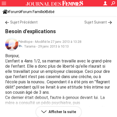
Forum
Forum Famille
Bébé
Sujet Précédent
Sujet Suivant
Besoin d'explications
Pénélope
-
Modifié le 27 janv. 2013 à 13:28
Tarama -
29 janv. 2013 à 10:13
Bonjour,
L'enfant a 4ans 1/2, sa maman travaille avec le grand-père
de l'enfant. Elle a donc plus de liberté qu'elle n'aurait si
elle travaillait pour un employeur classique. Ceci pour dire
que l'enfant n'est pas caserné dans une crèche, ou à
l'école puis la nounou.. Cependant il a été pris en "flagrant
délit" pendant qu'il se livrait à une attitude très intime sur
son cousin âgé de 3 ans.
Ce dernier était debout, l'autre à genoux devant lui.. La
mère a consulté un pédo psychiatre, puis
deux, unanimes dans leurs conclusions, savoir "votre fils
Afficher la suite
s'éveille à la vie" !!!!!! Ceci se passe à