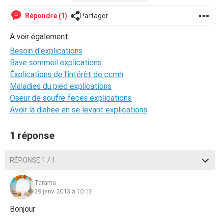
l'Etranger, depuis elle a regagné la Métropole avec son
enfant. Ce petit bonhomme après avoir
Répondre (1)
Partager
bavardé avec lui, a dit qu'il avait vu qq scènes à la télé
chez son père (cassette vidéo).. qu'il savait que c'était
A voir également:
une grosse bêtise !!
Besoin d'explications
Que faut-il penser, que faut-il faire face à ce type de
situation ? Merci de l'intérêt que vous porterez à ma
Bave sommeil explications
question.
Éxplications de l'intérêt de ccmh
Pénélope
Maladies du pied explications
Oseur de soufre feces explications
Avoir la diahee en se levant explications
1 réponse
RÉPONSE 1 / 1
Tarama
29 janv. 2013 à 10:13
Bonjour